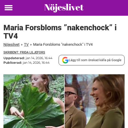
Toggle
menu
Maria Forsbloms ”nakenchock” i
TV4
Nöjeslivet
»
TV
»
Maria Forsbloms "nakenchock" i TV4
SKRIBENT: FRIDA LILJEFORS
Uppdaterad:
jan 14, 2026, 16:44
Lägg till som önskad källa på Google
Publicerad:
jan 14, 2026, 16:44