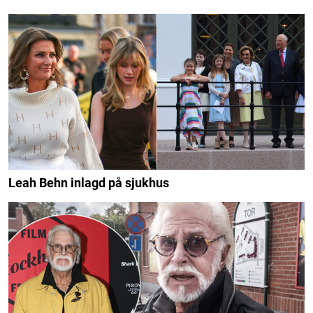
Leah Behn inlagd på sjukhus