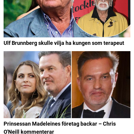
Ulf Brunnberg skulle vilja ha kungen som terapeut
Prinsessan Madeleines företag backar – Chris
O'Neill kommenterar