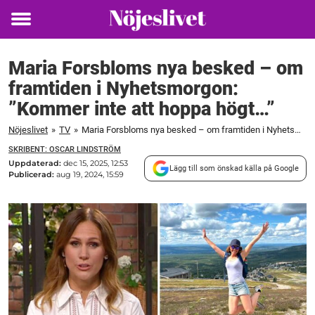
Toggle
menu
Maria Forsbloms nya besked – om
framtiden i Nyhetsmorgon:
”Kommer inte att hoppa högt…”
Nöjeslivet
»
TV
»
Maria Forsbloms nya besked – om framtiden i Nyhetsmorgon: "Kommer inte att hoppa högt..."
SKRIBENT: OSCAR LINDSTRÖM
Uppdaterad:
dec 15, 2025, 12:53
Lägg till som önskad källa på Google
Publicerad:
aug 19, 2024, 15:59