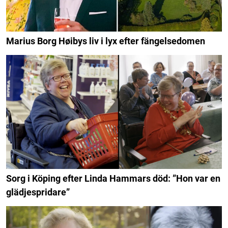
Marius Borg Høibys liv i lyx efter fängelsedomen
Sorg i Köping efter Linda Hammars död: ”Hon var en
glädjespridare”