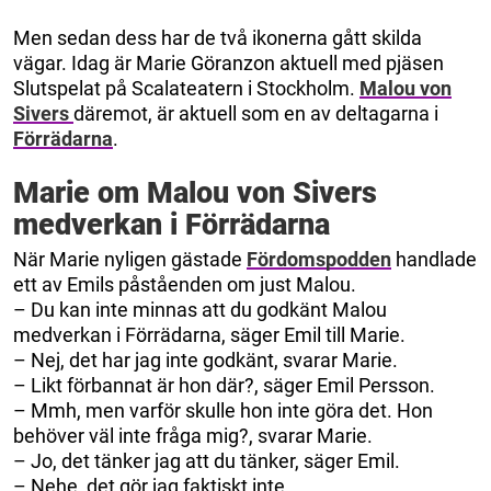
Men sedan dess har de två ikonerna gått skilda
vägar. Idag är Marie Göranzon aktuell med pjäsen
Slutspelat på Scalateatern i Stockholm.
Malou von
Sivers
däremot, är aktuell som en av deltagarna i
Förrädarna
.
Marie om Malou von Sivers
medverkan i Förrädarna
När Marie nyligen gästade
Fördomspodden
handlade
ett av Emils påståenden om just Malou.
– Du kan inte minnas att du godkänt Malou
medverkan i Förrädarna, säger Emil till Marie.
– Nej, det har jag inte godkänt, svarar Marie.
– Likt förbannat är hon där?, säger Emil Persson.
– Mmh, men varför skulle hon inte göra det. Hon
behöver väl inte fråga mig?, svarar Marie.
– Jo, det tänker jag att du tänker, säger Emil.
– Nehe, det gör jag faktiskt inte.