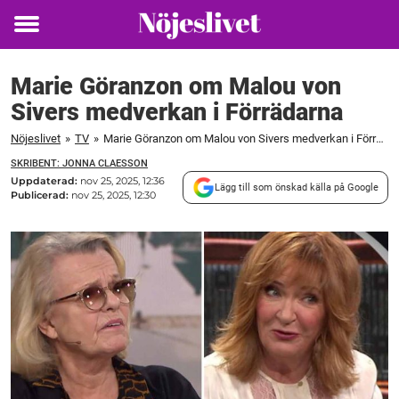
Toggle
menu
Marie Göranzon om Malou von
Sivers medverkan i Förrädarna
Nöjeslivet
»
TV
»
Marie Göranzon om Malou von Sivers medverkan i Förrädarna
SKRIBENT: JONNA CLAESSON
Uppdaterad:
nov 25, 2025, 12:36
Lägg till som önskad källa på Google
Publicerad:
nov 25, 2025, 12:30