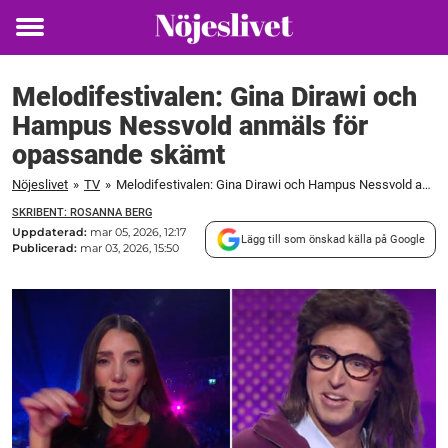
Toggle
menu
Melodifestivalen: Gina Dirawi och
Hampus Nessvold anmäls för
opassande skämt
Nöjeslivet
»
TV
»
Melodifestivalen: Gina Dirawi och Hampus Nessvold anmäls för opassande skämt
SKRIBENT: ROSANNA BERG
Uppdaterad:
mar 05, 2026, 12:17
Lägg till som önskad källa på Google
Publicerad:
mar 03, 2026, 15:50