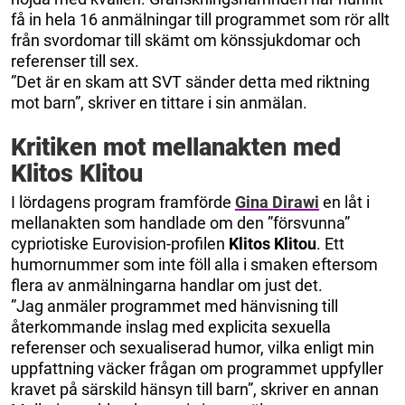
få in hela 16 anmälningar till programmet som rör allt
från svordomar till skämt om könssjukdomar och
referenser till sex.
”Det är en skam att SVT sänder detta med riktning
mot barn”, skriver en tittare i sin anmälan.
Kritiken mot mellanakten med
Klitos Klitou
I lördagens program framförde
Gina Dirawi
en låt i
mellanakten som handlade om den ”försvunna”
cypriotiske Eurovision-profilen
Klitos Klitou
. Ett
humornummer som inte föll alla i smaken eftersom
flera av anmälningarna handlar om just det.
”Jag anmäler programmet med hänvisning till
återkommande inslag med explicita sexuella
referenser och sexualiserad humor, vilka enligt min
uppfattning väcker frågan om programmet uppfyller
kravet på särskild hänsyn till barn”, skriver en annan