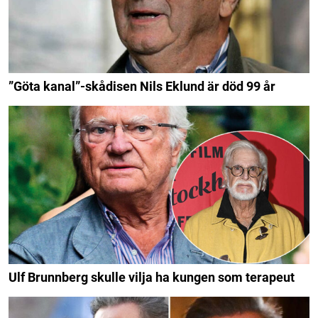
”Göta kanal”-skådisen Nils Eklund är död 99 år
Ulf Brunnberg skulle vilja ha kungen som terapeut