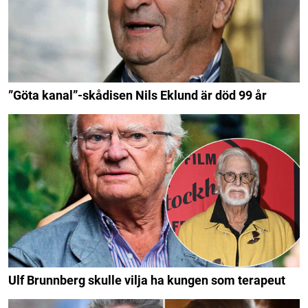
”Göta kanal”-skådisen Nils Eklund är död 99 år
Ulf Brunnberg skulle vilja ha kungen som terapeut