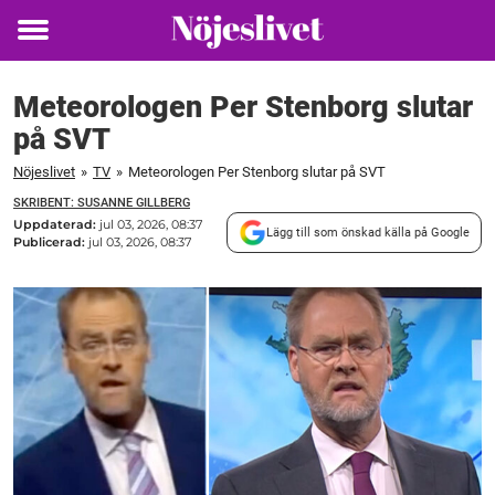
Toggle
menu
Meteorologen Per Stenborg slutar
på SVT
Nöjeslivet
»
TV
»
Meteorologen Per Stenborg slutar på SVT
SKRIBENT: SUSANNE GILLBERG
Uppdaterad:
jul 03, 2026, 08:37
Lägg till som önskad källa på Google
Publicerad:
jul 03, 2026, 08:37