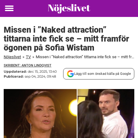
Toggle
menu
Missen i ”Naked attraction”
tittarna inte fick se – mitt framför
ögonen på Sofia Wistam
Nöjeslivet
»
TV
»
Missen i ”Naked attraction” tittarna inte fick se – mitt framför ögonen på Sofia Wistam
SKRIBENT: ANTON LINDQVIST
Uppdaterad:
dec 15, 2025, 13:40
Lägg till som önskad källa på Google
Publicerad:
sep 04, 2024, 09:48