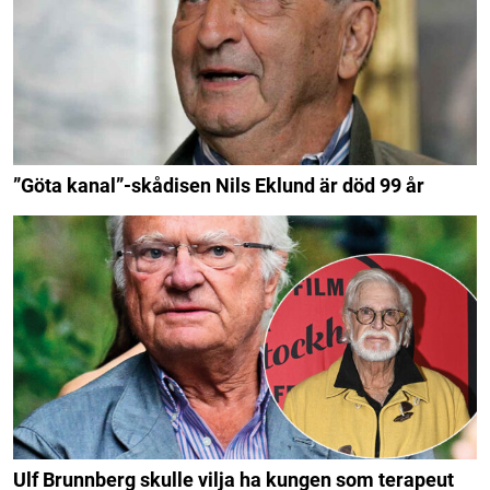
”Göta kanal”-skådisen Nils Eklund är död 99 år
Ulf Brunnberg skulle vilja ha kungen som terapeut