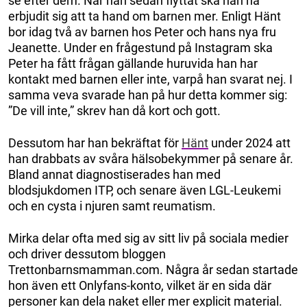
se efter dem. När han sedan flyttat ska han ha
erbjudit sig att ta hand om barnen mer. Enligt Hänt
bor idag två av barnen hos Peter och hans nya fru
Jeanette. Under en frågestund på Instagram ska
Peter ha fått frågan gällande huruvida han har
kontakt med barnen eller inte, varpå han svarat nej. I
samma veva svarade han på hur detta kommer sig:
”De vill inte,” skrev han då kort och gott.
Dessutom har han bekräftat för
Hänt
under 2024 att
han drabbats av svåra hälsobekymmer på senare år.
Bland annat diagnostiserades han med
blodsjukdomen ITP, och senare även LGL-Leukemi
och en cysta i njuren samt reumatism.
Mirka delar ofta med sig av sitt liv på sociala medier
och driver dessutom bloggen
Trettonbarnsmamman.com. Några år sedan startade
hon även ett Onlyfans-konto, vilket är en sida där
personer kan dela naket eller mer explicit material.