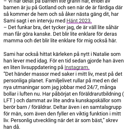
– Vi har delat på barnen lite grann här, endel av
barnen är ju på Gotland och sen när de är färdiga där
så kommer de hem och så åker nästa gäng dit, har
Sami sagt i en intervju med
Hänt 2023.
– Det funkar bra, det tycker jag, de är väll lite såhär
man får göra kanske. Det blir lite enklare för deras
mamma och det blir lite enklare för mig också här.
Sami har också hittat kärleken på nytt i Natalie som
han lever med idag. För en tid sedan gjorde han även
en liten livsuppdatering på
Instagram.
”Det händer massor med saker i mitt liv, mest på det
personliga planet. Familjelivet rullar på med en del
nya utmaningar som jag jobbar med 24/7, många
bollar i luften nu. Har påbörjat en föräldrarutbildning (
LFT ) och dammat av lite andra kunskapskällor som
berör barn / föräldrar. Deltar även i en samtalsgrupp
för män, som även den fyller en viktig funktion i mitt
liv. Personlig utveckling när det är som bäst,” skrev
han då.