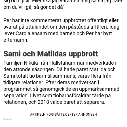
sig och gick. Eller ska jag vara helt ärlig så sa jag: Men
om du vill gå, så gör det då”.
Per har inte kommenterat uppbrottet offentligt eller
svarat på uttalandet om den påstådda affären. Idag
lever Carola ensam med barnen och Per har bytt
efternamn.
Sami och Matildas uppbrott
Familjen Nikula från Hallstahammar medverkade i
den åttonde säsongen. Då hade paret Matilda och
Sami totalt tio barn tillsammans, varav flera från
tidigare relationer. Efter deras medverkan i
programmet så genomgick de en uppmärksammad
separation. Livet som tiobarnsföräldrar tärde på
relationen, och 2018 valde paret att separera.