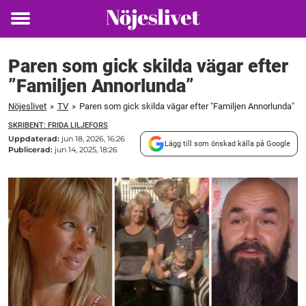
Toggle
menu
Paren som gick skilda vägar efter
”Familjen Annorlunda”
Nöjeslivet
»
TV
»
Paren som gick skilda vägar efter "Familjen Annorlunda"
SKRIBENT: FRIDA LILJEFORS
Uppdaterad:
jun 18, 2026, 16:26
Lägg till som önskad källa på Google
Publicerad:
jun 14, 2025, 18:26