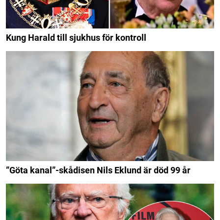
Kung Harald till sjukhus för kontroll
”Göta kanal”-skådisen Nils Eklund är död 99 år