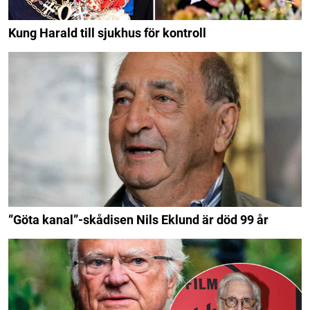
Kung Harald till sjukhus för kontroll
”Göta kanal”-skådisen Nils Eklund är död 99 år