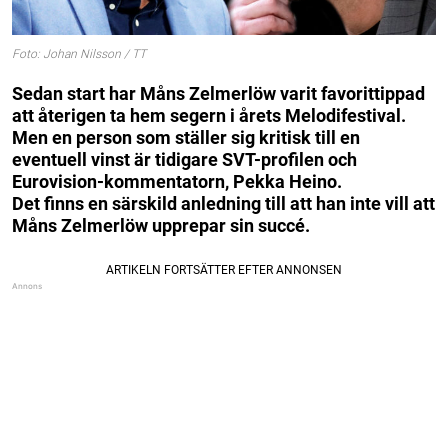
Foto: Johan Nilsson / TT
Sedan start har Måns Zelmerlöw varit favorittippad
att återigen ta hem segern i årets Melodifestival.
Men en person som ställer sig kritisk till en
eventuell vinst är tidigare SVT-profilen och
Eurovision-kommentatorn, Pekka Heino.
Det finns en särskild anledning till att han inte vill att
Måns Zelmerlöw upprepar sin succé.