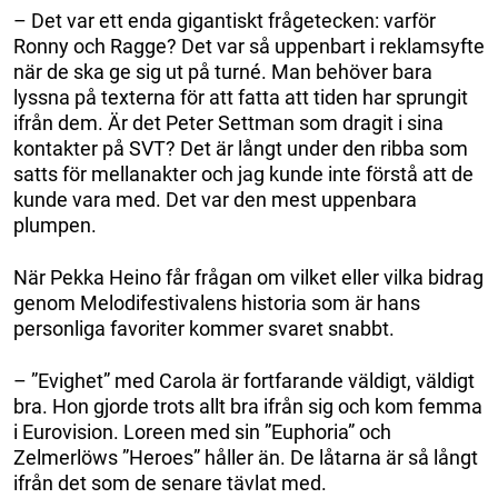
– Det var ett enda gigantiskt frågetecken: varför
Ronny och Ragge? Det var så uppenbart i reklamsyfte
när de ska ge sig ut på turné. Man behöver bara
lyssna på texterna för att fatta att tiden har sprungit
ifrån dem. Är det Peter Settman som dragit i sina
kontakter på SVT? Det är långt under den ribba som
satts för mellanakter och jag kunde inte förstå att de
kunde vara med. Det var den mest uppenbara
plumpen.
När Pekka Heino får frågan om vilket eller vilka bidrag
genom Melodifestivalens historia som är hans
personliga favoriter kommer svaret snabbt.
– ”Evighet” med Carola är fortfarande väldigt, väldigt
bra. Hon gjorde trots allt bra ifrån sig och kom femma
i Eurovision. Loreen med sin ”Euphoria” och
Zelmerlöws ”Heroes” håller än. De låtarna är så långt
ifrån det som de senare tävlat med.