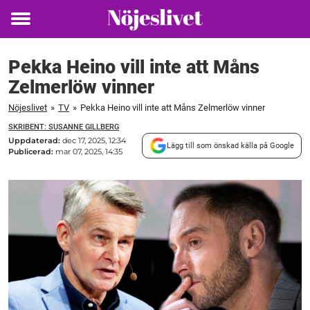
Toggle
menu
Pekka Heino vill inte att Måns
Zelmerlöw vinner
Nöjeslivet
»
TV
»
Pekka Heino vill inte att Måns Zelmerlöw vinner
SKRIBENT: SUSANNE GILLBERG
Uppdaterad:
dec 17, 2025, 12:34
Lägg till som önskad källa på Google
Publicerad:
mar 07, 2025, 14:35