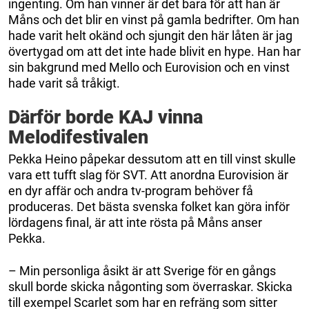
ingenting. Om han vinner är det bara för att han är
Måns och det blir en vinst på gamla bedrifter. Om han
hade varit helt okänd och sjungit den här låten är jag
övertygad om att det inte hade blivit en hype. Han har
sin bakgrund med Mello och Eurovision och en vinst
hade varit så tråkigt.
Därför borde KAJ vinna
Melodifestivalen
Pekka Heino påpekar dessutom att en till vinst skulle
vara ett tufft slag för SVT. Att anordna Eurovision är
en dyr affär och andra tv-program behöver få
produceras. Det bästa svenska folket kan göra inför
lördagens final, är att inte rösta på Måns anser
Pekka.
– Min personliga åsikt är att Sverige för en gångs
skull borde skicka någonting som överraskar. Skicka
till exempel Scarlet som har en refräng som sitter