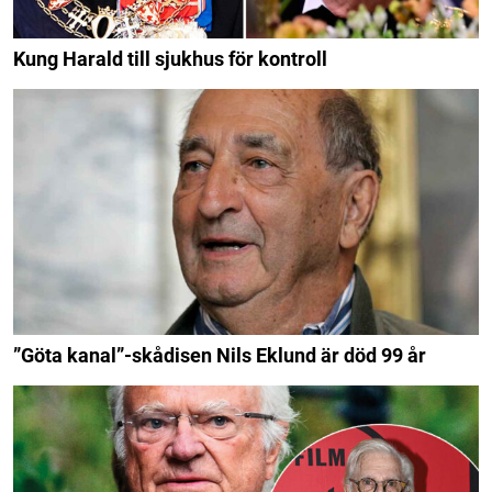
Kung Harald till sjukhus för kontroll
”Göta kanal”-skådisen Nils Eklund är död 99 år