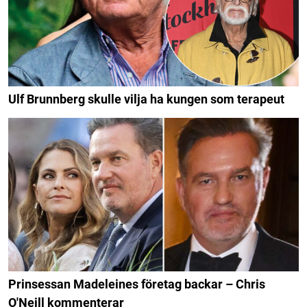
Ulf Brunnberg skulle vilja ha kungen som terapeut
Prinsessan Madeleines företag backar – Chris
O'Neill kommenterar