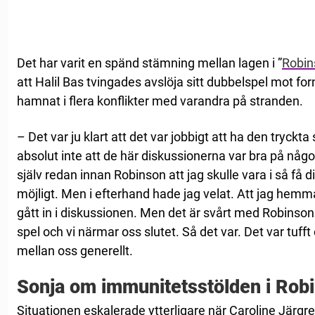
Det har varit en spänd stämning mellan lagen i ”
Robin
att Halil Bas tvingades avslöja sitt dubbelspel mot fo
hamnat i flera konflikter med varandra på stranden.
– Det var ju klart att det var jobbigt att ha den tryckt
absolut inte att de här diskussionerna var bra på någo
själv redan innan Robinson att jag skulle vara i så få
möjligt. Men i efterhand hade jag velat. Att jag hemm
gått in i diskussionen. Men det är svårt med Robinson n
spel och vi närmar oss slutet. Så det var. Det var tuff
mellan oss generellt.
Sonja om immunitetsstölden i Rob
Situationen eskalerade ytterligare när Caroline Järgre