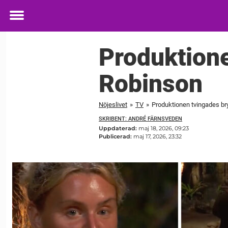
Toggle
menu
Produktione
Robinson
Nöjeslivet
»
TV
»
Produktionen tvingades bry
SKRIBENT: ANDRÉ FÄRNSVEDEN
Uppdaterad:
maj 18, 2026, 09:23
Publicerad:
maj 17, 2026, 23:32