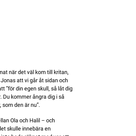
t när det väl kom till kritan,
onas att vi går åt sidan och
t ”för din egen skull, så låt dig
r. Du kommer ångra dig i så
r, som den är nu”.
llan Ola och Halil – och
t det skulle innebära en