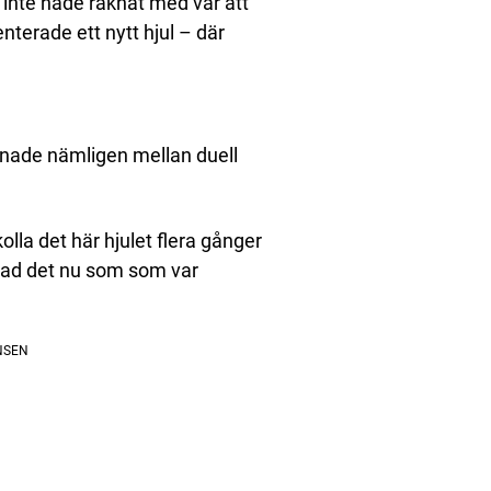
inte hade räknat med var att
nterade ett nytt hjul – där
annade nämligen mellan duell
lla det här hjulet flera gånger
 vad det nu som som var