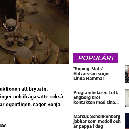
POPULÄRT
"Köping-Mats"
Halvarsson sörjer
Linda Hammar
tionen att bryta in.
Programledaren Lotta
gånger och ifrågasatte också
Engberg bröt
kontakten med sina
ar egentligen, säger Sonja
föräldrar
Marcus Schenkenberg
jobbar som modell och
är pappa i dag