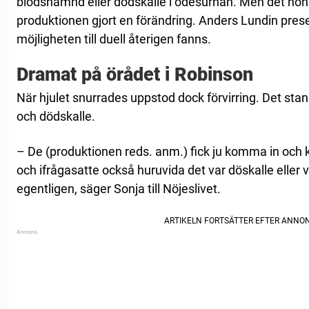
blodshämnd eller dödskalle i ödesurnan. Men det hon 
produktionen gjort en förändring. Anders Lundin prese
möjligheten till duell återigen fanns.
Dramat på örådet i Robinson
När hjulet snurrades uppstod dock förvirring. Det st
och dödskalle.
– De (produktionen reds. anm.) fick ju komma in och ko
och ifrågasatte också huruvida det var döskalle eller
egentligen, säger Sonja till Nöjeslivet.