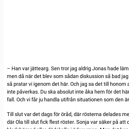
– Han var jättearg. Sen tror jag aldrig Jonas hade lämna
men då när det blev som sådan diskussion så bad jag J
så pratar vi igenom det här. Och jag sa det till honom at
inte påverkas. Du ska absolut inte åka hem för det hä
fall. Och vi får ju handla utifrån situationen som den ä
Till slut var det dags för öråd, där rösterna delades me
där Ola till slut fick flest röster. Sonja var säker på at