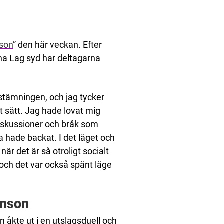
son
” den här veckan. Efter
rna Lag syd har deltagarna
a stämningen, och jag tycker
t sätt. Jag hade lovat mig
 diskussioner och bråk som
a hade backat. I det läget och
är det är så otroligt socialt
t och det var också spänt läge
inson
n åkte ut i en utslagsduell och