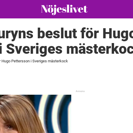
uryns beslut för Hug
i Sveriges mästerko
ör Hugo Pettersson i Sveriges mästerkock