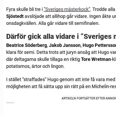
Fyra skulle bli tre i
”Sveriges mästerkock”
. Trodde all
Sjöstedt
avslöjade att allihop går vidare. Ingen åkte 
onsdagkvällen. Alla går vidare till semifinalen.
Därför gick alla vidare i ”Sverige
Beatrice Söderberg
,
Jakob Jansson
,
Hugo Pettersso
klara för semi. Detta trots att juryn ansåg att Hugo 
där deltagarna skulle tillaga en riktig
Tore Wretman
-k
potatismos, ärtor och lingon.
I stället ”straffades” Hugo genom att inte få vara me
möjligheten att få sätta upp sin rätt på en Michelin-r