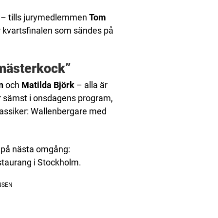
a – tills jurymedlemmen
Tom
ur kvartsfinalen som sändes på
s mästerkock”
n
och
Matilda Björk
– alla är
var sämst i onsdagens program,
lassiker: Wallenbergare med
d på nästa omgång:
estaurang i Stockholm.