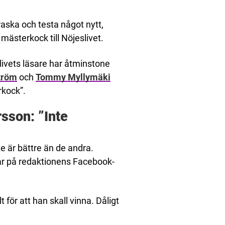
rraska och testa något nytt,
mästerkock till Nöjeslivet.
livets läsare har åtminstone
tröm
och
Tommy Myllymäki
rkock”.
sson: ”Inte
te är bättre än de andra.
ar på redaktionens Facebook-
t för att han skall vinna. Dåligt