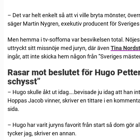
– Det var helt enkelt så att vi ville bryta mönster, öve
säger Martin Nygren, exekutiv producent för Sveriges 
Men hemma i tv-sofforna var besvikelsen total. Nöjes
uttryckt sitt missnöje med juryn, där även
Tina Nords
ingår, att inte skicka hem någon från ”Sveriges mäste
Rasar mot beslutet för Hugo Petter
schysst”
– Hugo skulle åkt ut idag….bevisade ju idag att han in
Hoppas Jacob vinner, skriver en tittare i en komment
sida.
– Hugo har varit juryns favorit från start så dom gör all
tycker jag, skriver en annan.