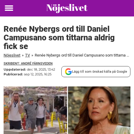
Toggle
menu
Renée Nybergs ord till Daniel
Campusano som tittarna aldrig
fick se
Nöjeslivet
»
TV
»
Renée Nybergs ord till Daniel Campusano som tittarna aldrig fick se
SKRIBENT: ANDRÉ FÄRNSVEDEN
Uppdaterad:
dec 18, 2025, 13:42
Lägg till som önskad källa på Google
Publicerad:
sep 12, 2025, 16:25