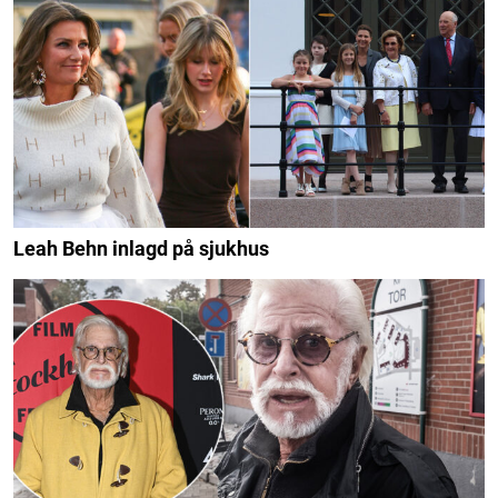
Leah Behn inlagd på sjukhus