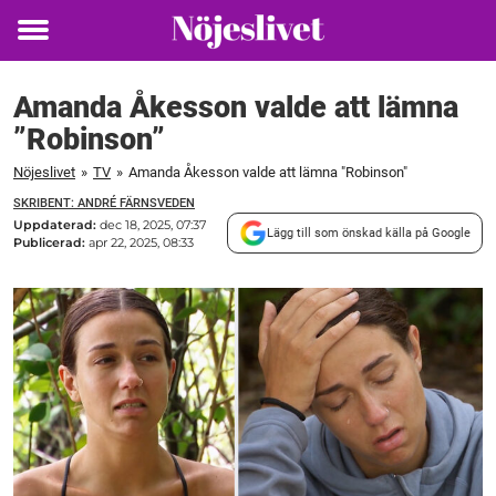
Toggle
menu
Amanda Åkesson valde att lämna
”Robinson”
Nöjeslivet
»
TV
»
Amanda Åkesson valde att lämna "Robinson"
SKRIBENT: ANDRÉ FÄRNSVEDEN
Uppdaterad:
dec 18, 2025, 07:37
Lägg till som önskad källa på Google
Publicerad:
apr 22, 2025, 08:33