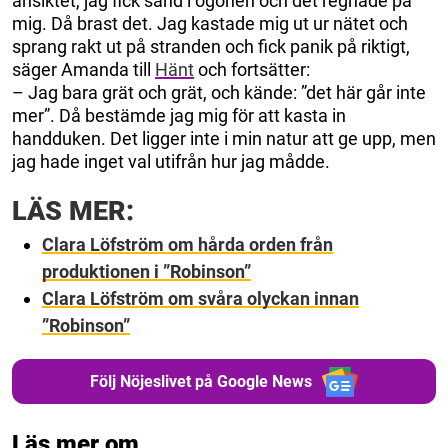
ansiktet, jag fick sand i ögonen och det regnade på
mig. Då brast det. Jag kastade mig ut ur nätet och
sprang rakt ut på stranden och fick panik på riktigt,
säger Amanda till
Hänt
och fortsätter:
– Jag bara grät och grät, och kände: ”det här går inte
mer”. Då bestämde jag mig för att kasta in
handduken. Det ligger inte i min natur att ge upp, men
jag hade inget val utifrån hur jag mådde.
LÄS MER:
Clara Löfström om hårda orden från
produktionen i ”Robinson”
Clara Löfström om svåra olyckan innan
”Robinson”
Följ Nöjeslivet på Google News
Läs mer om...