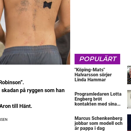
POPULÄRT
"Köping-Mats"
Halvarsson sörjer
Linda Hammar
”Robinson”.
 om skadan på ryggen som han
Programledaren Lotta
Engberg bröt
kontakten med sina
ron till Hänt.
föräldrar
Marcus Schenkenberg
jobbar som modell och
är pappa i dag