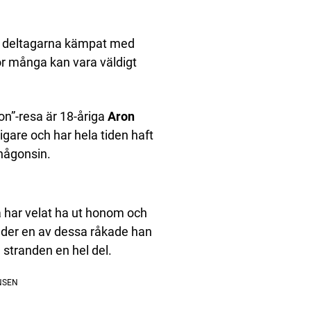
ar deltagarna kämpat med
ör många kan vara väldigt
on”-resa är 18-åriga
Aron
igare och har hela tiden haft
någonsin.
ga har velat ha ut honom och
under en av dessa råkade han
 stranden en hel del.