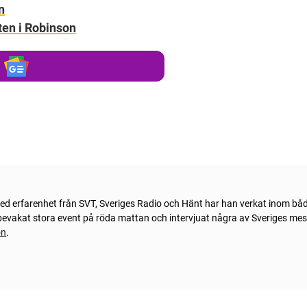
n
en i Robinson
Med erfarenhet från SVT, Sveriges Radio och Hänt har han verkat inom bå
n bevakat stora event på röda mattan och intervjuat några av Sveriges me
on
.