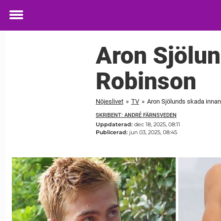
Toggle
menu
Aron Sjölun
Robinson
Nöjeslivet
»
TV
»
Aron Sjölunds skada innan 
SKRIBENT: ANDRÉ FÄRNSVEDEN
Uppdaterad:
dec 18, 2025, 08:11
Publicerad:
jun 03, 2025, 08:45