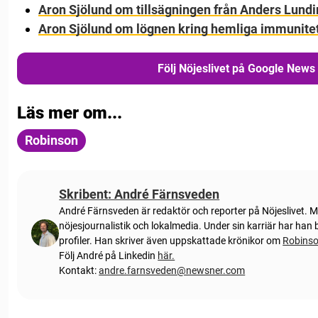
Aron Sjölund om tillsägningen från Anders Lundi
Aron Sjölund om lögnen kring hemliga immunitet
Följ Nöjeslivet på Google News
Läs mer om...
Robinson
Skribent: André Färnsveden
André Färnsveden är redaktör och reporter på Nöjeslivet. 
nöjesjournalistik och lokalmedia. Under sin karriär har ha
profiler. Han skriver även uppskattade krönikor om
Robins
Följ André på Linkedin
här.
Kontakt:
andre.farnsveden@newsner.com