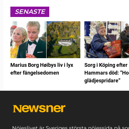
SENASTE
Marius Borg Høibys liv i lyx
Sorg i Köping efter
efter fängelsedomen
Hammars död: ”Hon
glädjespridare”
Nöjeslivet är Sveriges största nöjessida på so