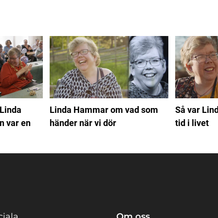
 Linda
Linda Hammar om vad som
Så var Lin
 var en
händer när vi dör
tid i livet
ciala
Om oss