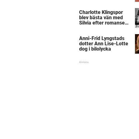
Charlotte Klingspor
blev bästa vän med
Silvia efter romansen
med kungen
Anni-Frid Lyngstads
dotter Ann Lise-Lotte
dog i bilolycka