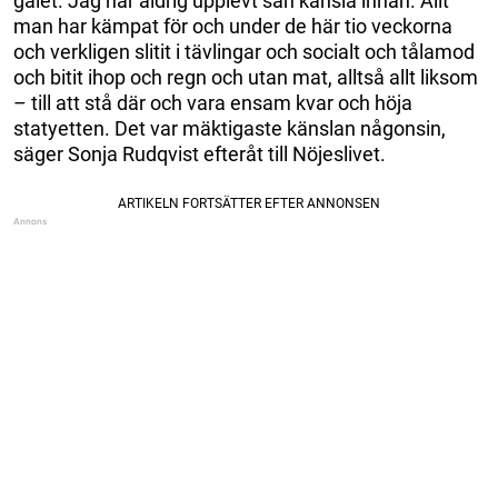
galet. Jag har aldrig upplevt sån känsla innan. Allt
man har kämpat för och under de här tio veckorna
och verkligen slitit i tävlingar och socialt och tålamod
och bitit ihop och regn och utan mat, alltså allt liksom
– till att stå där och vara ensam kvar och höja
statyetten. Det var mäktigaste känslan någonsin,
säger Sonja Rudqvist efteråt till Nöjeslivet.