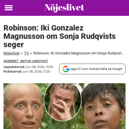
Toggle
menu
Robinson: Iki Gonzalez
Magnusson om Sonja Rudqvists
seger
Nöjeslivet
»
TV
»
Robinson: Iki Gonzalez Magnusson om Sonja Rudqvists seger
SKRIBENT: ANTON LINDQVIST
Uppdaterad:
jun 08, 2026, 15:39
Lägg till som önskad källa på Google
Publicerad:
jun 08, 2026, 15:35