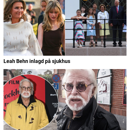
Leah Behn inlagd på sjukhus