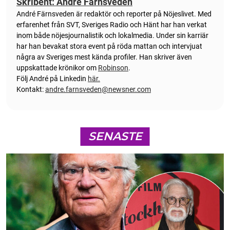
Skribent: André Färnsveden
André Färnsveden är redaktör och reporter på Nöjeslivet. Med
erfarenhet från SVT, Sveriges Radio och Hänt har han verkat
inom både nöjesjournalistik och lokalmedia. Under sin karriär
har han bevakat stora event på röda mattan och intervjuat
några av Sveriges mest kända profiler. Han skriver även
uppskattade krönikor om
Robinson
.
Följ André på Linkedin
här.
Kontakt:
andre.farnsveden@newsner.com
SENASTE