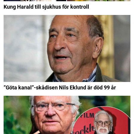
Kung Harald till sjukhus för kontroll
”Göta kanal”-skådisen Nils Eklund är död 99 år