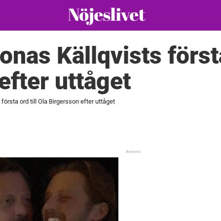
nas Källqvists första 
efter uttåget
örsta ord till Ola Birgersson efter uttåget