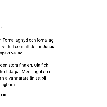
a.
r. Forna lag syd och forna lag
r verkat som att det är
Jonas
espektive lag.
den stora finalen. Ola fick
r kort därpå. Men något som
 själva snarare än att bli
slagbara.