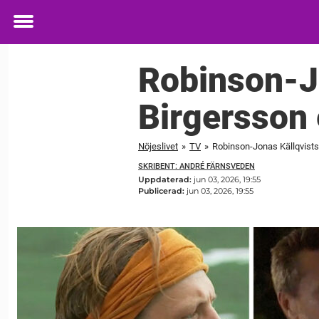
Toggle
menu
Robinson-Jo
Birgersson 
Nöjeslivet
»
TV
»
Robinson-Jonas Källqvists f
SKRIBENT: ANDRÉ FÄRNSVEDEN
Uppdaterad:
jun 03, 2026, 19:55
Publicerad:
jun 03, 2026, 19:55