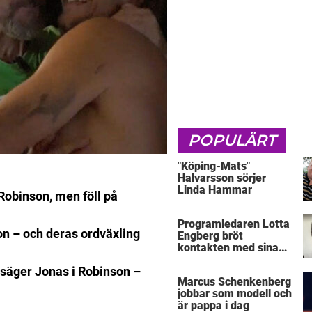
POPULÄRT
"Köping-Mats"
Halvarsson sörjer
Linda Hammar
Robinson, men föll på
Programledaren Lotta
son – och deras ordväxling
Engberg bröt
kontakten med sina
föräldrar
g, säger Jonas i Robinson –
Marcus Schenkenberg
jobbar som modell och
är pappa i dag