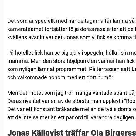
Det som är speciellt med när deltagarna får lämna så 
kamerateamet fortsätter följa deras resa efter att de
kvällens avsnitt var det Jonas som vi fick se komma till
På hotellet fick han se sig själv i spegeln, hålla i sin m
mamma. Men den stora höjdpunkten var när han fick 
som nyligen lämnat programmet. På terrassen satt
L
och välkomnade honom med ett gott humör.
Men det mötet som jag tror många väntade spänt på, 
Deras rivalitet var en av de största man upplevt i ”
Det var ett konstant bråkande mellan de två sidorna och
att de inte sa mer än ett par ord till varandra dagligen.
Jonas Källqvist träffar Ola Birgers