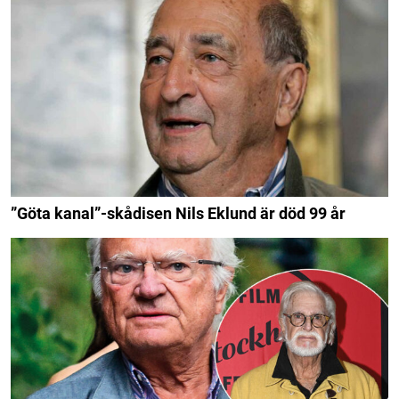
”Göta kanal”-skådisen Nils Eklund är död 99 år