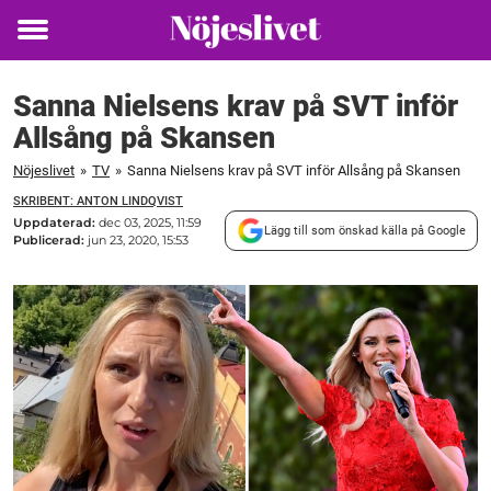
Toggle
menu
Sanna Nielsens krav på SVT inför
Allsång på Skansen
Nöjeslivet
»
TV
»
Sanna Nielsens krav på SVT inför Allsång på Skansen
SKRIBENT: ANTON LINDQVIST
Uppdaterad:
dec 03, 2025, 11:59
Lägg till som önskad källa på Google
Publicerad:
jun 23, 2020, 15:53