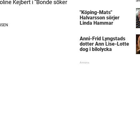
line Kejbert i ”Bonde söker
med kungen
"Köping-Mats"
Halvarsson sörjer
Linda Hammar
Anni-Frid Lyngstads
dotter Ann Lise-Lotte
dog i bilolycka