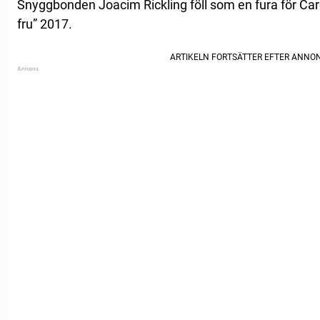
Snyggbonden Joacim Rickling föll som en fura för Caro
fru” 2017.