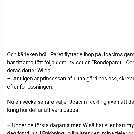
Och kärleken höll. Paret flyttade ihop på Joacims ga
har tittarna fått följa dem i tv-serien ”Bondeparet”. O
deras dotter Wilda.
– Äntligen är prinsessan af Tuna gård hos oss, skrev
efter förlossningen.
Nu en vecka senare väljer Joacim Rickling även att de
kring hur det är att vara pappa.
– Under de första dagarna med W så har vi enbart m
dag for vi in till Enköping i olika ärenden, mina tjejer o