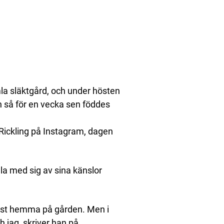
mla släktgård, och under hösten
ch så för en vecka sen föddes
 Rickling på Instagram, dagen
la med sig av sina känslor
yst hemma på gården. Men i
ch jag, skriver han på