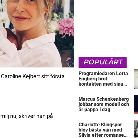
POPULÄRT
Programledaren Lotta
aroline Kejbert sitt första
Engberg bröt
kontakten med sina
föräldrar
Marcus Schenkenberg
jobbar som modell och
är pappa i dag
amilj nu, skriver han på
Charlotte Klingspor
blev bästa vän med
Silvia efter romansen