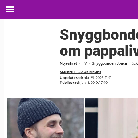
Toggle
menu
Snyggbonde
om pappaliv
Nöjeslivet
»
TV
»
Snyggbonden Joacim Ricklin
SKRIBENT: JAKOB MEIJER
Uppdaterad:
okt 29, 2025, 11:41
Publicerad:
jan 11, 2019, 17:40