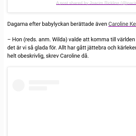
A post shared by Joacim Rickling (@joacim
Dagarna efter babylyckan berättade även
Caroline Ke
– Hon (reds. anm. Wilda) valde att komma till världen
det är vi så glada för. Allt har gått jättebra och kärleken
helt obeskrivlig, skrev Caroline då.