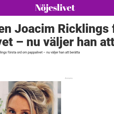
n Joacim Ricklings f
et – nu väljer han att
gs första ord om pappalivet – nu väljer han att berätta