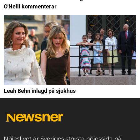
O'Neill kommenterar
Leah Behn inlagd på sjukhus
Nöjeslivet är Sveriges största nöjessida på