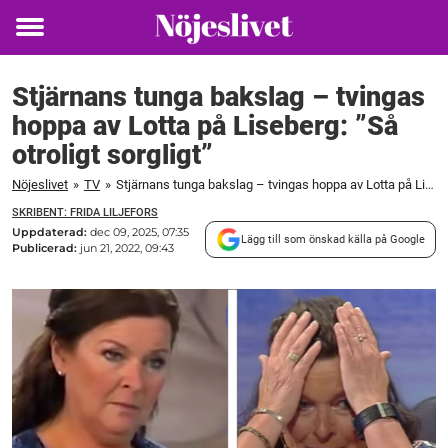
Toggle
menu
Stjärnans tunga bakslag – tvingas
hoppa av Lotta på Liseberg: ”Så
otroligt sorgligt”
Nöjeslivet
»
TV
»
Stjärnans tunga bakslag – tvingas hoppa av Lotta på Liseberg: "Så otroligt sorgligt"
SKRIBENT: FRIDA LILJEFORS
Uppdaterad:
dec 09, 2025, 07:35
Lägg till som önskad källa på Google
Publicerad:
jun 21, 2022, 09:43