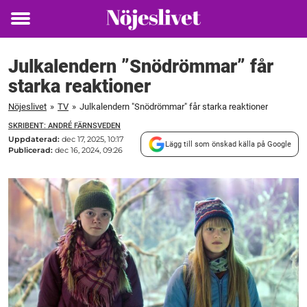
Toggle
menu
Julkalendern ”Snödrömmar” får
starka reaktioner
Nöjeslivet
»
TV
»
Julkalendern "Snödrömmar" får starka reaktioner
SKRIBENT: ANDRÉ FÄRNSVEDEN
Uppdaterad:
dec 17, 2025, 10:17
Lägg till som önskad källa på Google
Publicerad:
dec 16, 2024, 09:26