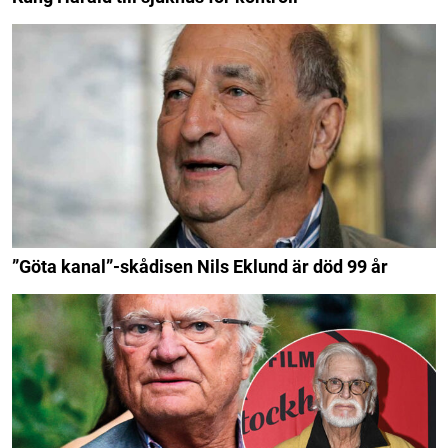
”Göta kanal”-skådisen Nils Eklund är död 99 år