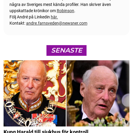
några av Sveriges mest kända profiler. Han skriver även
uppskattade krönikor om
Robinson
.
Följ André på Linkedin
här.
Kontakt:
andre.farnsveden@newsner.com
SENASTE
Kung Harald till sjukhus för kontroll