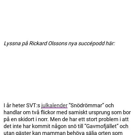
Lyssna på Rickard Olssons nya succépodd här:
I år heter SVT:s
julkalender
”Snödrömmar” och
handlar om två flickor med samiskt ursprung som bor
på en skidort i norr. Men de har ett stort problem i att
det inte har kommit någon snö till ”Gavmofjället” och
utan gäster kan mamman behöva sälja orten som