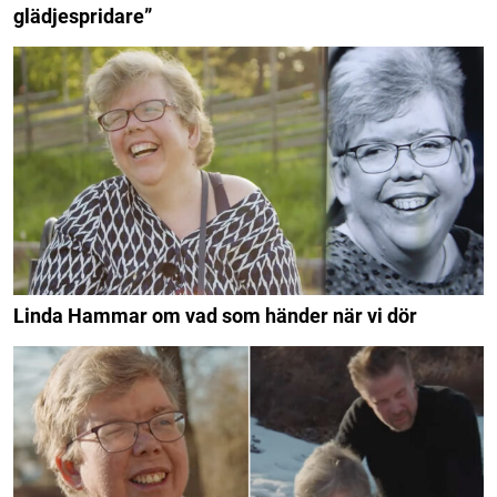
glädjespridare”
Linda Hammar om vad som händer när vi dör