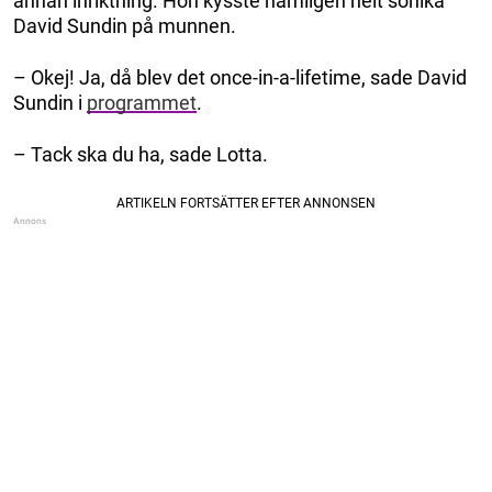
annan inriktning. Hon kysste nämligen helt sonika
David Sundin på munnen.
– Okej! Ja, då blev det once-in-a-lifetime, sade David
Sundin i
programmet
.
– Tack ska du ha, sade Lotta.