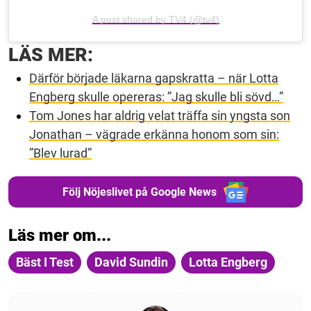
A post shared by TV4 (@tv4)
LÄS MER:
Därför började läkarna gapskratta – när Lotta
Engberg skulle opereras: ”Jag skulle bli sövd…”
Tom Jones har aldrig velat träffa sin yngsta son
Jonathan – vägrade erkänna honom som sin:
”Blev lurad”
Följ Nöjeslivet på Google News
Läs mer om...
Bäst I Test
David Sundin
Lotta Engberg