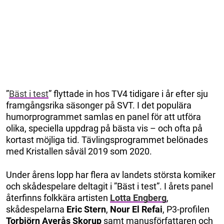
”
Bäst i test
” flyttade in hos TV4 tidigare i år efter sju
framgångsrika säsonger på SVT. I det populära
humorprogrammet samlas en panel för att utföra
olika, speciella uppdrag på bästa vis – och ofta på
kortast möjliga tid. Tävlingsprogrammet belönades
med Kristallen såväl 2019 som 2020.
Under årens lopp har flera av landets största komiker
och skådespelare deltagit i ”Bäst i test”. I årets panel
återfinns folkkära artisten
Lotta Engberg
,
skådespelarna
Eric Stern
,
Nour El Refai
, P3-profilen
Torbjörn Averås Skorup
samt manusförfattaren och