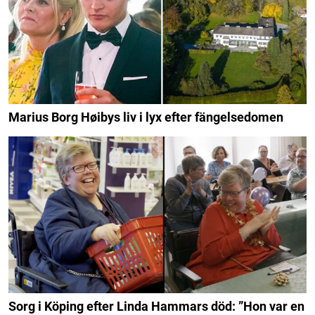
Marius Borg Høibys liv i lyx efter fängelsedomen
Sorg i Köping efter Linda Hammars död: ”Hon var en