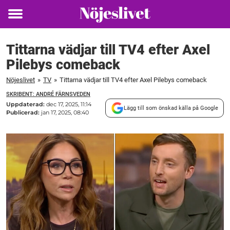
Toggle
menu
Tittarna vädjar till TV4 efter Axel
Pilebys comeback
Nöjeslivet
»
TV
»
Tittarna vädjar till TV4 efter Axel Pilebys comeback
SKRIBENT: ANDRÉ FÄRNSVEDEN
Uppdaterad:
dec 17, 2025, 11:14
Lägg till som önskad källa på Google
Publicerad:
jan 17, 2025, 08:40