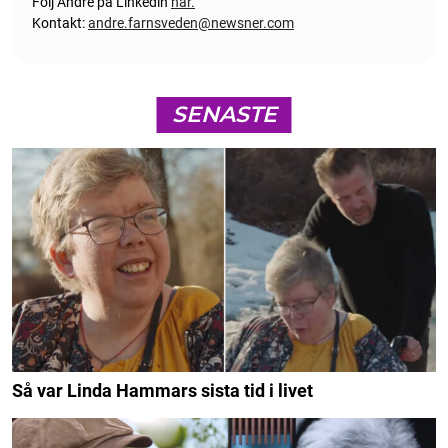
Följ André på Linkedin
här.
Kontakt:
andre.farnsveden@newsner.com
SENASTE
Så var Linda Hammars sista tid i livet