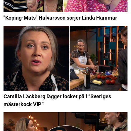
"Köping-Mats" Halvarsson sörjer Linda Hammar
Camilla Läckberg lägger locket på i ”Sveriges
mästerkock VIP”