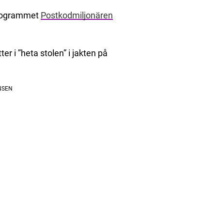
programmet
Postkodmiljonären
er i ”heta stolen” i jakten på