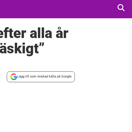
ter alla år
läskigt”
Lägg till som önskad källa på Google