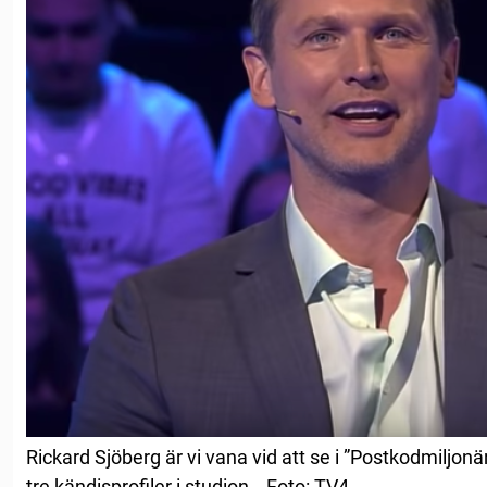
Rickard Sjöberg är vi vana vid att se i ”Postkodmiljonä
tre kändisprofiler i studion… Foto: TV4