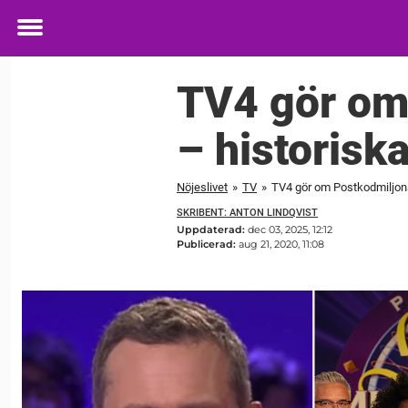
Toggle
menu
TV4 gör om 
– historiska
Nöjeslivet
»
TV
»
TV4 gör om Postkodmiljonäre
SKRIBENT: ANTON LINDQVIST
Uppdaterad:
dec 03, 2025, 12:12
Publicerad:
aug 21, 2020, 11:08