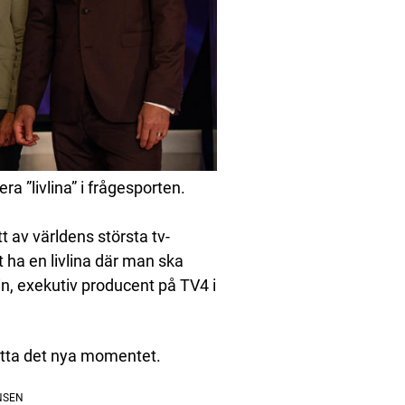
ra ”livlina” i frågesporten.
tt av världens största tv-
att ha en livlina där man ska
n, exekutiv producent på TV4 i
atta det nya momentet.