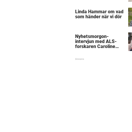
”Obegripligt”
Linda Hammar om vad
som händer när vi dör
Nyhetsmorgon-
intervjun med ALS-
forskaren Caroline
Ingre hyllas