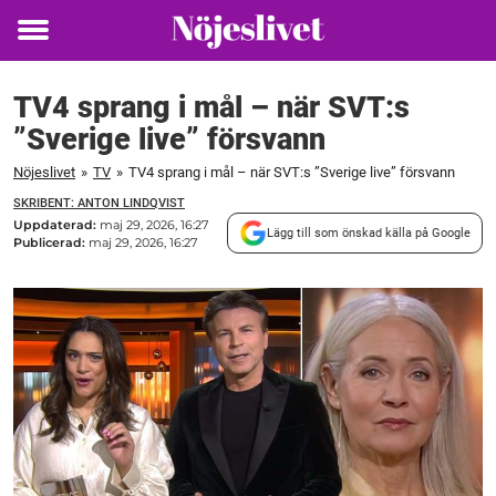
Toggle
menu
TV4 sprang i mål – när SVT:s
”Sverige live” försvann
Nöjeslivet
»
TV
»
TV4 sprang i mål – när SVT:s ”Sverige live” försvann
SKRIBENT: ANTON LINDQVIST
Uppdaterad:
maj 29, 2026, 16:27
Lägg till som önskad källa på Google
Publicerad:
maj 29, 2026, 16:27