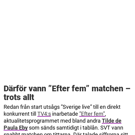
Därför vann ”Efter fem” matchen –
trots allt
Redan från start utsågs ”Sverige live” till en direkt
konkurrent till
TV4:s
inarbetade
”Efter fem”
,
aktualitetsprogrammet med bland andra
Tilde de
Paula Eby
som sänds samtidigt i tablån. SVT vann
snabbt matchen om tittarna. Där talade siffrorna sitt