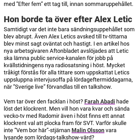
med ”Efter fem” ett tag till, innan sommaruppehållet.
Hon borde ta över efter Alex Letic
Samtidigt var det inte bara sändningsuppehållet som
blev abrupt. Även Alex Letics avsked till tv-tittarna
blev minst sagt oväntat och hastigt. I en artikel hos
nya arbetsgivaren Aftonbladet avslöjades att Letic
ska lämna public service-kanalen för jobb på
kvällstidningens nya radiosatsning i höst. Mycket
tråkigt förstås för alla tittare som uppskattat Letics
uppsluppna intervjusoffa på lördageftermiddagarna,
när ”Sverige live” förvandlas till en talkshow.
Vem tar över den facklan i höst?
Farah Abadi
hade
löst det klockrent. Men vill hon vara kvar och sända
vecko-tv med Radomir även i höst finns ett annat
klockrent val att plocka fram för SVT. Varför skulle
inte ”Vem bor här”-stjärnan
Malin Olsson
vara
lysande som lördags-talkshow-värd?