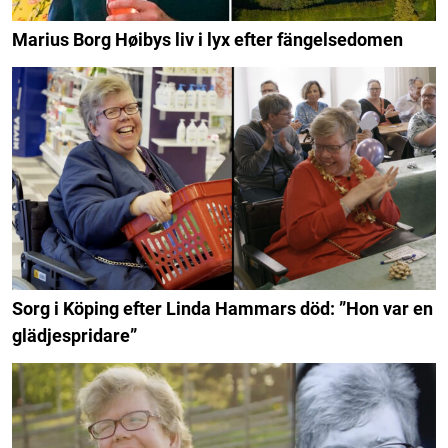
Marius Borg Høibys liv i lyx efter fängelsedomen
Sorg i Köping efter Linda Hammars död: ”Hon var en
glädjespridare”