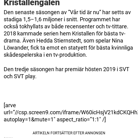
Kristallengalen
Den senaste säsongen av ”Vår tid är nu” har setts av
stadiga 1,5–1,6 miljoner i snitt. Programmet har
också tokhyllats av både recensenter och tv-tittare.
2018 kammade serien hem Kristallen för bästa tv-
drama. Även Hedda Stiernstedt, som spelar Nina
Löwander, fick ta emot en statyett för bästa kvinnliga
skådespelerska i en tv-produktion.
Den tredje säsongen har premiär hösten 2019 i SVT
och SVT play.
[arve
url=”//csp.screen9.com/iframe/W60icHsjV21kdCKQ
autoplay=1&mute=1″ aspect_ratio=”1:1″ /]