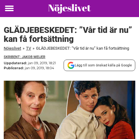
Toggle
menu
GLÄDJEBESKEDET: ”Vår tid är nu”
kan få fortsättning
Nöjeslivet
»
TV
»
GLÄDJEBESKEDET: ”Vår tid är nu” kan få fortsättning
SKRIBENT: JAKOB MEIJER
Uppdaterad:
jan 09, 2019, 18:21
Lägg till som önskad källa på Google
Publicerad:
jan 09, 2019, 18:04