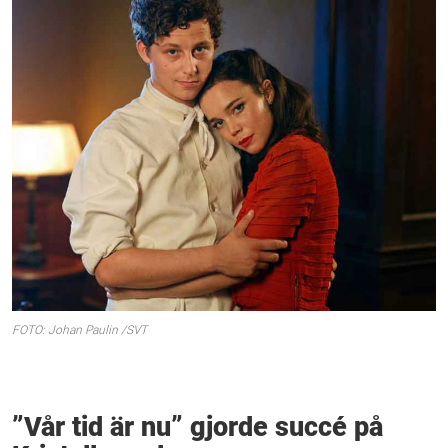
FOTO: Johan Paulin /SVT
”Vår tid är nu” gjorde succé på