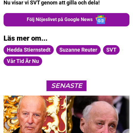
Nu visar vi SVT genom att gilla och dela!
Följ Nöjeslivet på Google News
Läs mer om...
Hedda Stiernstedt
Suzanne Reuter
SVT
Vår Tid Är Nu
SENASTE