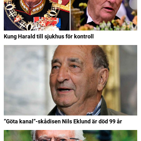
Kung Harald till sjukhus för kontroll
”Göta kanal”-skådisen Nils Eklund är död 99 år