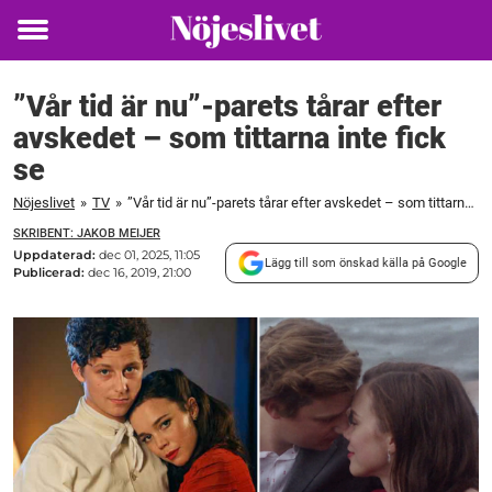
Toggle
menu
”Vår tid är nu”-parets tårar efter
avskedet – som tittarna inte fick
se
Nöjeslivet
»
TV
»
”Vår tid är nu”-parets tårar efter avskedet – som tittarna inte fick se
SKRIBENT: JAKOB MEIJER
Uppdaterad:
dec 01, 2025, 11:05
Lägg till som önskad källa på Google
Publicerad:
dec 16, 2019, 21:00