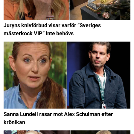
Juryns knivförbud visar varför ”Sveriges
mästerkock VIP” inte behövs
Sanna Lundell rasar mot Alex Schulman efter
krönikan