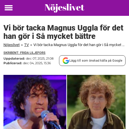
Toggle
menu
Vi bör tacka Magnus Uggla för det
han gör i Så mycket bättre
Nöjeslivet
»
TV
»
Vi bör tacka Magnus Uggla för det han gör i Så mycket bättre
SKRIBENT: FRIDA LILJEFORS
Uppdaterad:
dec 07, 2025, 21:08
Lägg till som önskad källa på Google
Publicerad:
dec 04, 2025, 15:36