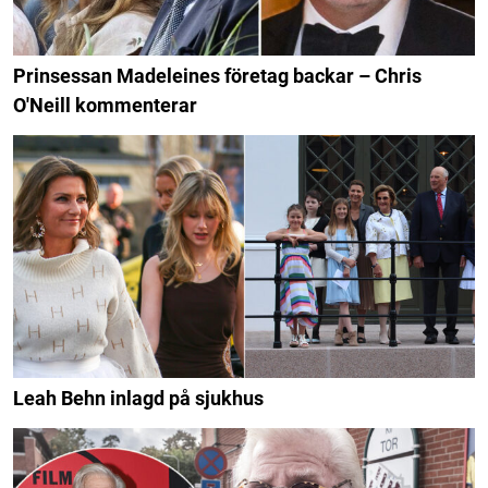
Prinsessan Madeleines företag backar – Chris
O'Neill kommenterar
Leah Behn inlagd på sjukhus