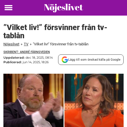
Toggle
menu
”Vilket liv!” försvinner från tv-
tablån
Nöjeslivet
»
TV
»
"Vilket liv!" försvinner från tv-tablån
SKRIBENT: ANDRÉ FÄRNSVEDEN
Uppdaterad:
dec 18, 2025, 08:14
Lägg till som önskad källa på Google
Publicerad:
jun 14, 2025, 18:26