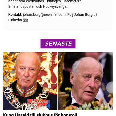
annat Nya Wermlands-Tidningen, Barometern,
Smålandsposten och Hockeysverige.
Kontakt:
johan.borg@newsner.com
.
Följ Johan Borg på
LinkedIn
här
.
SENASTE
Kung Harald till sjukhus för kontroll