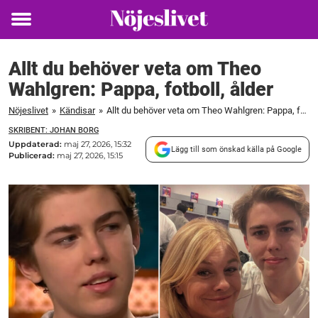
Toggle
menu
Allt du behöver veta om Theo
Wahlgren: Pappa, fotboll, ålder
Nöjeslivet
»
Kändisar
»
Allt du behöver veta om Theo Wahlgren: Pappa, fotboll, ålder
SKRIBENT: JOHAN BORG
Uppdaterad:
maj 27, 2026, 15:32
Lägg till som önskad källa på Google
Publicerad:
maj 27, 2026, 15:15