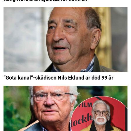
”Göta kanal”-skådisen Nils Eklund är död 99 år