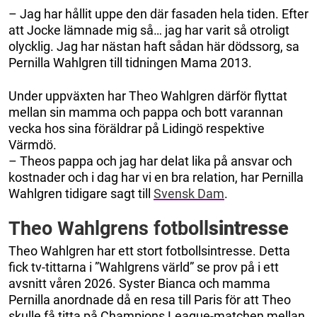
– Jag har hållit uppe den där fasaden hela tiden. Efter
att Jocke lämnade mig så… jag har varit så otroligt
olycklig. Jag har nästan haft sådan här dödssorg, sa
Pernilla Wahlgren till tidningen Mama 2013.
Under uppväxten har Theo Wahlgren därför flyttat
mellan sin mamma och pappa och bott varannan
vecka hos sina föräldrar på Lidingö respektive
Värmdö.
– Theos pappa och jag har delat lika på ansvar och
kostnader och i dag har vi en bra relation, har Pernilla
Wahlgren tidigare sagt till
Svensk Dam
.
Theo Wahlgrens fotboll
sintresse
Theo Wahlgren har ett stort fotbollsintresse. Detta
fick tv-tittarna i ”Wahlgrens värld” se prov på i ett
avsnitt våren 2026. Syster Bianca och mamma
Pernilla anordnade då en resa till Paris för att Theo
skulle få titta på Champions League-matchen mellan