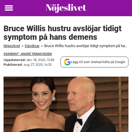
Toggle
menu
Bruce Willis hustru avslöjar tidigt
symptom på hans demens
Nöjeslivet
»
Kändisar
»
Bruce Willis hustru avslöjar tidigt symptom på hans demens
SKRIBENT: ANDRÉ FÄRNSVEDEN
Uppdaterad:
dec 18, 2025, 13:38
Lägg till som önskad källa på Google
Publicerad:
aug 27, 2025, 14:35