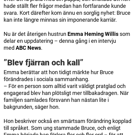
hade ställt fler frågor medan han fortfarande kunde
svara. Kort därefter kom ännu en sorglig nyhet: Bruce
kan inte längre minnas sin imponerande karriär.
Nu är det återigen hustrun
Emma Heming Willis
som
delar en uppdatering – denna gång i en intervju
med
ABC News
.
”Blev fjärran och kall”
Emma berättar att hon tidigt märkte hur Bruce
förändrades i sociala sammanhang.
– För en person som alltid varit väldigt pratglad och
engagerad blev han plötsligt mer tillbakadragen. När
familjen samlades försvann han nästan lite i
bakgrunden, säger hon.
Hon beskriver också en smärtsam förändring kopplad
till språket. Som ung stammade Bruce, och enligt
Emma började han förlora fler och fler ord – för att