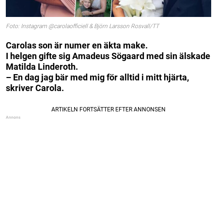
Foto: Instagram @carolaofficiell & Björn Larsson Rosvall/TT
Carolas son är numer en äkta make.
I helgen gifte sig Amadeus Sögaard med sin älskade
Matilda Linderoth.
– En dag jag bär med mig för alltid i mitt hjärta,
skriver Carola.