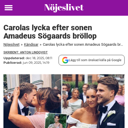
Toggle
menu
Carolas lycka efter sonen
Amadeus Sögaards bröllop
Nöjeslivet
»
Kändisar
»
Carolas lycka efter sonen Amadeus Sögaards bröllop
SKRIBENT: ANTON LINDQVIST
Uppdaterad:
dec 18, 2025, 08:11
Lägg till som önskad källa på Google
Publicerad:
jun 09, 2025, 14:19