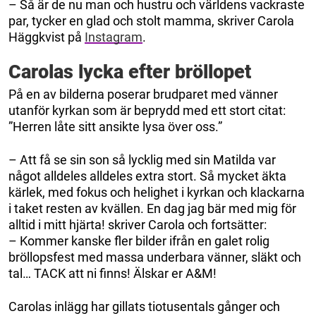
– Så är de nu man och hustru och världens vackraste
par, tycker en glad och stolt mamma, skriver Carola
Häggkvist på
Instagram
.
Carolas lycka efter bröllopet
På en av bilderna poserar brudparet med vänner
utanför kyrkan som är beprydd med ett stort citat:
”Herren låte sitt ansikte lysa över oss.”
– Att få se sin son så lycklig med sin Matilda var
något alldeles alldeles extra stort. Så mycket äkta
kärlek, med fokus och helighet i kyrkan och klackarna
i taket resten av kvällen. En dag jag bär med mig för
alltid i mitt hjärta! skriver Carola och fortsätter:
– Kommer kanske fler bilder ifrån en galet rolig
bröllopsfest med massa underbara vänner, släkt och
tal… TACK att ni finns! Älskar er A&M!
Carolas inlägg har gillats tiotusentals gånger och