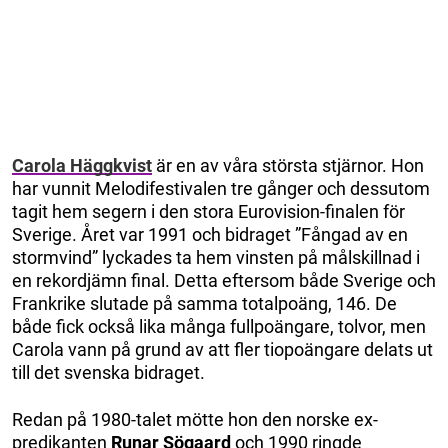
Carola Häggkvist
är en av våra största stjärnor. Hon
har vunnit Melodifestivalen tre gånger och dessutom
tagit hem segern i den stora Eurovision-finalen för
Sverige. Året var 1991 och bidraget ”Fångad av en
stormvind” lyckades ta hem vinsten på målskillnad i
en rekordjämn final. Detta eftersom både Sverige och
Frankrike slutade på samma totalpoäng, 146. De
både fick också lika många fullpoängare, tolvor, men
Carola vann på grund av att fler tiopoängare delats ut
till det svenska bidraget.
Redan på 1980-talet mötte hon den norske ex-
predikanten
Runar Sögaard
och 1990 ringde