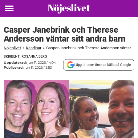
Toggle
menu
Casper Janebrink och Therese
Andersson väntar sitt andra barn
Nöjeslivet
»
Kändisar
»
Casper Janebrink och Therese Andersson väntar sitt andra barn
SKRIBENT: ROSANNA BERG
Uppdaterad:
jun 11, 2026, 14:04
Lägg till som önskad källa på Google
Publicerad:
jun 11, 2026, 13:53