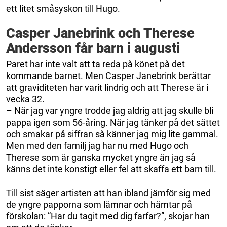
ett litet småsyskon till Hugo.
Casper Janebrink och Therese
Andersson får barn i augusti
Paret har inte valt att ta reda på könet på det
kommande barnet. Men Casper Janebrink berättar
att graviditeten har varit lindrig och att Therese är i
vecka 32.
– När jag var yngre trodde jag aldrig att jag skulle bli
pappa igen som 56-åring. När jag tänker på det sättet
och smakar på siffran så känner jag mig lite gammal.
Men med den familj jag har nu med Hugo och
Therese som är ganska mycket yngre än jag så
känns det inte konstigt eller fel att skaffa ett barn till.
Till sist säger artisten att han ibland jämför sig med
de yngre papporna som lämnar och hämtar på
förskolan: ”Har du tagit med dig farfar?”, skojar han