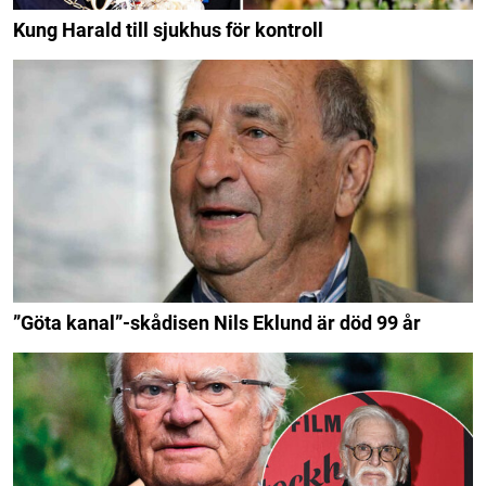
Kung Harald till sjukhus för kontroll
”Göta kanal”-skådisen Nils Eklund är död 99 år