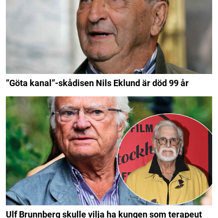
”Göta kanal”-skådisen Nils Eklund är död 99 år
Ulf Brunnberg skulle vilja ha kungen som terapeut