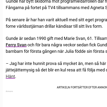
Gunde har bytt skidorna mot programledarrollen där 
Fångarna på fortet på TV4 tillsammans med Agneta S
På senare år har han varit aktuell med sitt eget prog
forne världsstjärnan drillar kändisar till sitt livs form.
Gunde är sedan 1990 gift med Marie Svan, 61. Tillsa
Ferry Svan
och för bara några veckor sedan fick Gund
barnbarn för första gången när Julia födde sin första 
– Jag har inte hunnit prova så mycket än, men så här 
jättejättemysig så det blir en kul resa att få följa med
Hänt
.