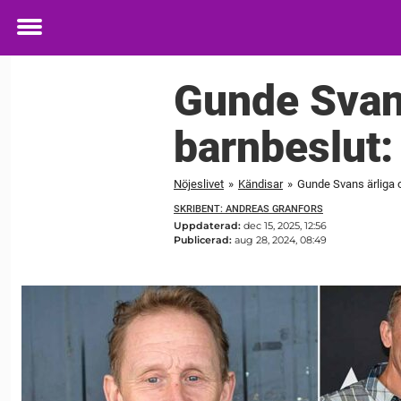
Toggle
menu
Gunde Svans
barnbeslut:
Nöjeslivet
»
Kändisar
»
Gunde Svans ärliga o
SKRIBENT: ANDREAS GRANFORS
Uppdaterad:
dec 15, 2025, 12:56
Publicerad:
aug 28, 2024, 08:49