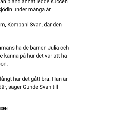
han bland annat ledde succén
jödin under många år.
ram, Kompani Svan, där den
mmans ha de barnen Julia och
e känna på hur det var att ha
son.
långt har det gått bra. Han är
 där, säger Gunde Svan till