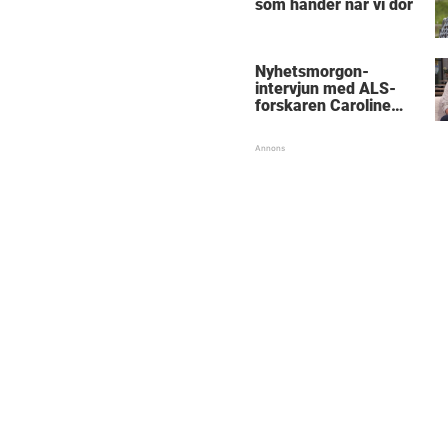
som händer när vi dör
Nyhetsmorgon-
intervjun med ALS-
forskaren Caroline
Ingre hyllas