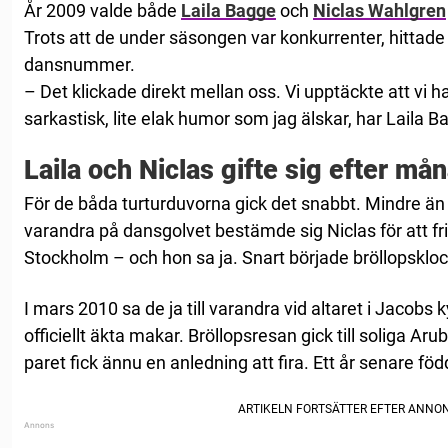
År 2009 valde både
Laila Bagge
och
Niclas Wahlgren
Trots att de under säsongen var konkurrenter, hittade 
dansnummer.
– Det klickade direkt mellan oss. Vi upptäckte att v
sarkastisk, lite elak humor som jag älskar, har Laila B
Laila och Niclas gifte sig efter må
För de båda turturduvorna gick det snabbt. Mindre än e
varandra på dansgolvet bestämde sig Niclas för att fria
Stockholm – och hon sa ja. Snart började bröllopskloc
I mars 2010 sa de ja till varandra vid altaret i Jacobs
officiellt äkta makar. Bröllopsresan gick till soliga Ar
paret fick ännu en anledning att fira. Ett år senare fö