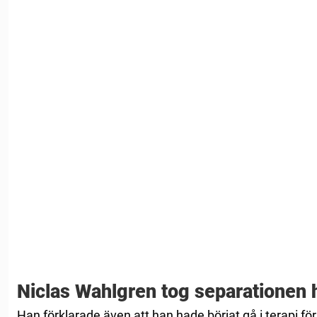
Niclas Wahlgren tog separationen 
Han förklarade även att han hade börjat gå i terapi f