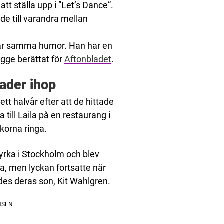
att ställa upp i ”Let’s Dance”.
de till varandra mellan
i har samma humor. Han har en
agge berättat för
Aftonbladet
.
nader ihop
tt halvår efter att de hittade
 till Laila på en restaurang i
korna ringa.
 kyrka i Stockholm och blev
uba, men lyckan fortsatte när
ddes deras son, Kit Wahlgren.