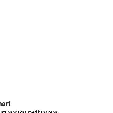
hårt
ör att handskas med känslorna.