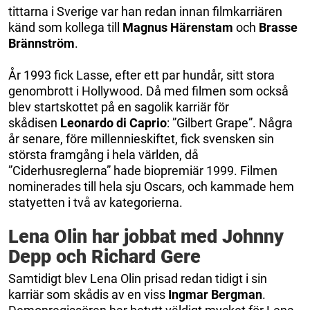
tittarna i Sverige var han redan innan filmkarriären
känd som kollega till
Magnus Härenstam
och
Brasse
Brännström
.
År 1993 fick Lasse, efter ett par hundår, sitt stora
genombrott i Hollywood. Då med filmen som också
blev startskottet på en sagolik karriär för
skådisen
Leonardo di Caprio
: ”Gilbert Grape”. Några
år senare, före millennieskiftet, fick svensken sin
största framgång i hela världen, då
”Ciderhusreglerna” hade biopremiär 1999. Filmen
nominerades till hela sju Oscars, och kammade hem
statyetten i två av kategorierna.
Lena Olin har jobbat med Johnny
Depp och Richard Gere
Samtidigt blev Lena Olin prisad redan tidigt i sin
karriär som skådis av en viss
Ingmar Bergman
.