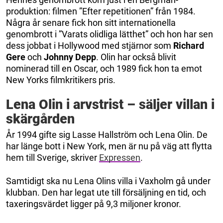
produktion: filmen ”Efter repetitionen” från 1984.
Några år senare fick hon sitt internationella
genombrott i ”Varats olidliga lätthet” och hon har sen
dess jobbat i Hollywood med stjärnor som
Richard
Gere
och
Johnny Depp
. Olin har också blivit
nominerad till en Oscar, och 1989 fick hon ta emot
New Yorks filmkritikers pris.
Lena Olin i arvstrist – säljer villan i
skärgården
År 1994 gifte sig Lasse Hallström och Lena Olin. De
har länge bott i New York, men är nu på väg att flytta
hem till Sverige, skriver
Expressen
.
Samtidigt ska nu Lena Olins villa i Vaxholm gå under
klubban. Den har legat ute till försäljning en tid, och
taxeringsvärdet ligger på 9,3 miljoner kronor.