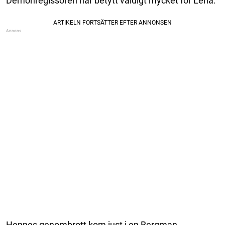
Demonregissören har betytt väldigt mycket för Lena.
Hennes genombrott kom just i en Bergman-