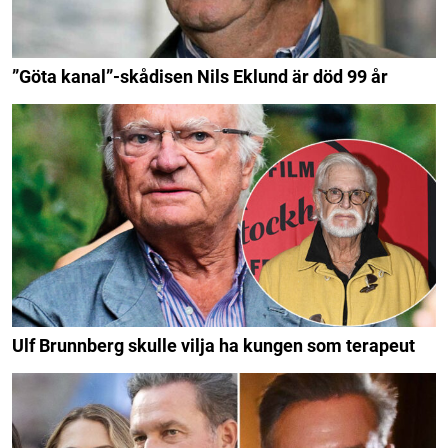
”Göta kanal”-skådisen Nils Eklund är död 99 år
Ulf Brunnberg skulle vilja ha kungen som terapeut