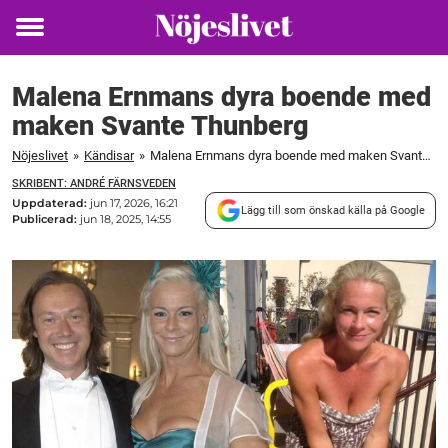
Toggle
menu
Malena Ernmans dyra boende med
maken Svante Thunberg
Nöjeslivet
»
Kändisar
»
Malena Ernmans dyra boende med maken Svante Thunberg
SKRIBENT: ANDRÉ FÄRNSVEDEN
Uppdaterad:
jun 17, 2026, 16:21
Lägg till som önskad källa på Google
Publicerad:
jun 18, 2025, 14:55