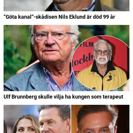
”Göta kanal”-skådisen Nils Eklund är död 99 år
Ulf Brunnberg skulle vilja ha kungen som terapeut