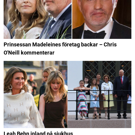
Prinsessan Madeleines företag backar – Chris
O'Neill kommenterar
Leah Behn inlagd på sjukhus