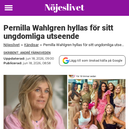
Toggle
menu
Pernilla Wahlgren hyllas för sitt
ungdomliga utseende
Nöjeslivet
»
Kändisar
»
Pernilla Wahlgren hyllas för sitt ungdomliga utseende
SKRIBENT: ANDRÉ FÄRNSVEDEN
Uppdaterad:
jun 18, 2026, 09:00
Lägg till som önskad källa på Google
Publicerad:
jun 18, 2026, 08:58