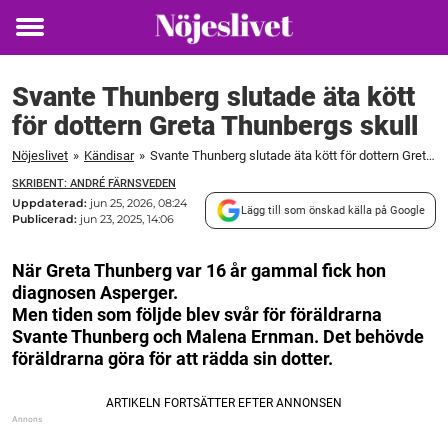
Toggle
menu
Svante Thunberg slutade äta kött
för dottern Greta Thunbergs skull
Nöjeslivet
»
Kändisar
»
Svante Thunberg slutade äta kött för dottern Greta Thunbergs skull
SKRIBENT: ANDRÉ FÄRNSVEDEN
Uppdaterad:
jun 25, 2026, 08:24
Lägg till som önskad källa på Google
Publicerad:
jun 23, 2025, 14:06
När Greta Thunberg var 16 år gammal fick hon
diagnosen Asperger.
Men tiden som följde blev svår för föräldrarna
Svante Thunberg och Malena Ernman. Det behövde
föräldrarna göra för att rädda sin dotter.