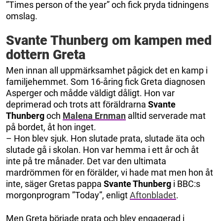
”Times person of the year” och fick pryda tidningens
omslag.
Svante Thunberg om kampen med
dottern Greta
Men innan all uppmärksamhet pågick det en kamp i
familjehemmet. Som 16-åring fick Greta diagnosen
Asperger och mådde väldigt dåligt. Hon var
deprimerad och trots att föräldrarna
Svante
Thunberg
och
Malena Ernman
alltid serverade mat
på bordet, åt hon inget.
– Hon blev sjuk. Hon slutade prata, slutade äta och
slutade gå i skolan. Hon var hemma i ett år och åt
inte på tre månader. Det var den ultimata
mardrömmen för en förälder, vi hade mat men hon åt
inte, säger Gretas pappa
Svante Thunberg
i BBC:s
morgonprogram ”Today”, enligt
Aftonbladet
.
Men Greta började prata och blev engagerad i