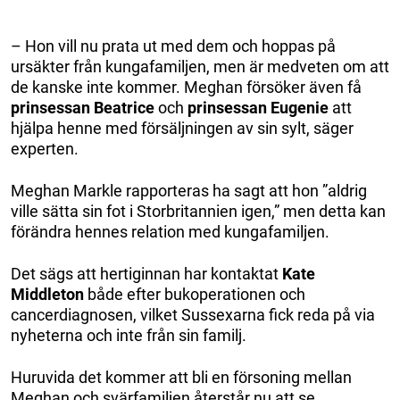
– Hon vill nu prata ut med dem och hoppas på
ursäkter från kungafamiljen, men är medveten om att
de kanske inte kommer. Meghan försöker även få
prinsessan Beatrice
och
prinsessan Eugenie
att
hjälpa henne med försäljningen av sin sylt, säger
experten.
Meghan Markle rapporteras ha sagt att hon ”aldrig
ville sätta sin fot i Storbritannien igen,” men detta kan
förändra hennes relation med kungafamiljen.
Det sägs att hertiginnan har kontaktat
Kate
Middleton
både efter bukoperationen och
cancerdiagnosen, vilket Sussexarna fick reda på via
nyheterna och inte från sin familj.
Huruvida det kommer att bli en försoning mellan
Meghan och svärfamiljen återstår nu att se.