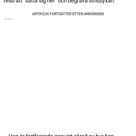
redo att ”sätta sig ner” och begrava stridsyxan.