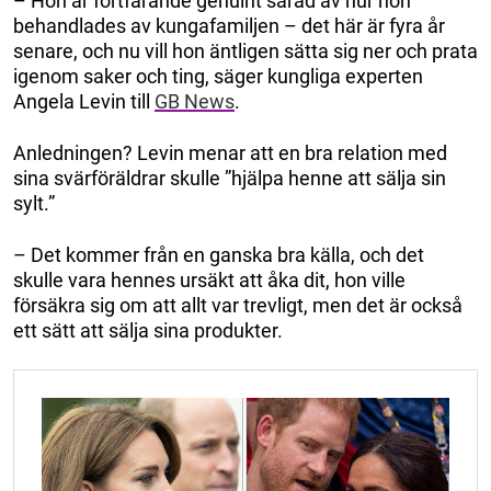
– Hon är fortfarande genuint sårad av hur hon
behandlades av kungafamiljen – det här är fyra år
senare, och nu vill hon äntligen sätta sig ner och prata
igenom saker och ting, säger kungliga experten
Angela Levin till
GB News
.
Anledningen? Levin menar att en bra relation med
sina svärföräldrar skulle ”hjälpa henne att sälja sin
sylt.”
– Det kommer från en ganska bra källa, och det
skulle vara hennes ursäkt att åka dit, hon ville
försäkra sig om att allt var trevligt, men det är också
ett sätt att sälja sina produkter.