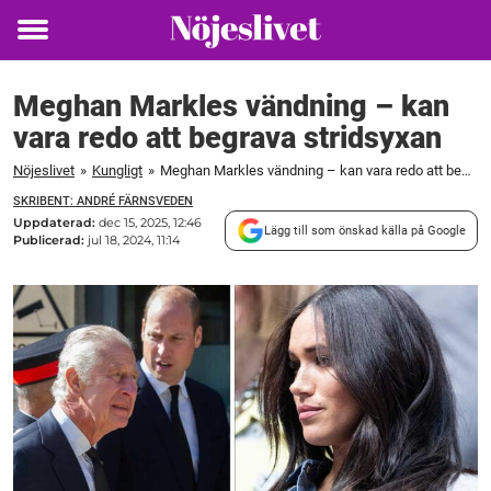
Toggle
menu
Meghan Markles vändning – kan
vara redo att begrava stridsyxan
Nöjeslivet
»
Kungligt
»
Meghan Markles vändning – kan vara redo att begrava stridsyxan
SKRIBENT: ANDRÉ FÄRNSVEDEN
Uppdaterad:
dec 15, 2025, 12:46
Lägg till som önskad källa på Google
Publicerad:
jul 18, 2024, 11:14