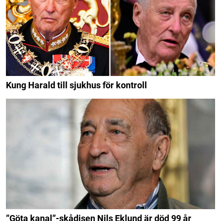
Kung Harald till sjukhus för kontroll
”Göta kanal”-skådisen Nils Eklund är död 99 år