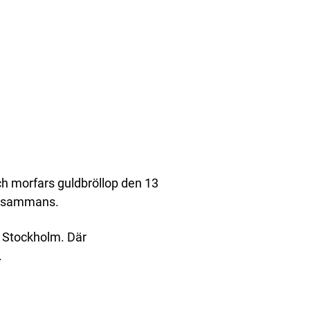
h morfars guldbröllop den 13
tillsammans.
i Stockholm. Där
.