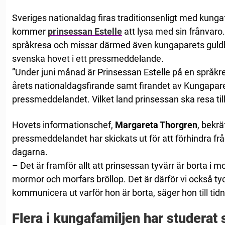
Sveriges nationaldag firas traditionsenligt med kunga
kommer
prinsessan Estelle
att lysa med sin frånvaro
språkresa och missar därmed även kungaparets guldbr
svenska hovet i ett pressmeddelande.
”Under juni månad är Prinsessan Estelle på en språkres
årets nationaldagsfirande samt firandet av Kungaparet
pressmeddelandet. Vilket land prinsessan ska resa till
Hovets informationschef,
Margareta Thorgren
, bekrä
pressmeddelandet har skickats ut för att förhindra
dagarna.
– Det är framför allt att prinsessan tyvärr är borta i
mormor och morfars bröllop. Det är därför vi också tyck
kommunicera ut varför hon är borta, säger hon till tid
Flera i kungafamiljen har studerat 