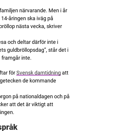
familjen närvarande. Men i år
. 14-åringen ska iväg på
öllop nästa vecka, skriver
a och deltar därför inte i
s guldbröllopsdag”, står det i
 framgår inte.
ftar för
Svensk damtidning
att
 frågetecken de kommande
 morgon på nationaldagen och på
er att det är viktigt att
ningen.
språk