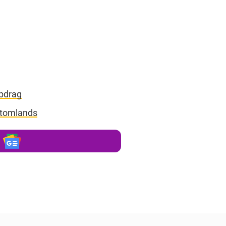
ppdrag
utomlands