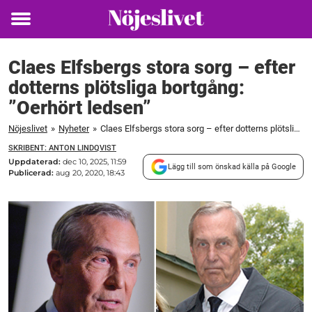
Toggle
menu
Claes Elfsbergs stora sorg – efter
dotterns plötsliga bortgång:
”Oerhört ledsen”
Nöjeslivet
»
Nyheter
»
Claes Elfsbergs stora sorg – efter dotterns plötsliga bortgång: ”Oerhört ledsen”
SKRIBENT: ANTON LINDQVIST
Uppdaterad:
dec 10, 2025, 11:59
Lägg till som önskad källa på Google
Publicerad:
aug 20, 2020, 18:43