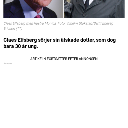
Claes Elfsberg med hustru Monica. Foto: Vilhelm Stokstad/Bertil Enevåg
Ericson (TT)
Claes Elfsberg sörjer sin älskade dotter, som dog
bara 30 år ung.