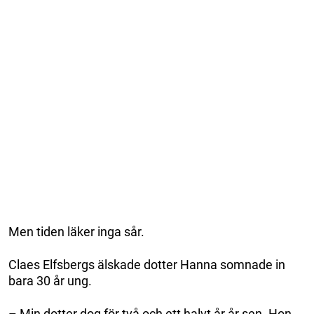
Men tiden läker inga sår.
Claes Elfsbergs älskade dotter Hanna somnade in
bara 30 år ung.
– Min dotter dog för två och ett halvt år år sen. Hon