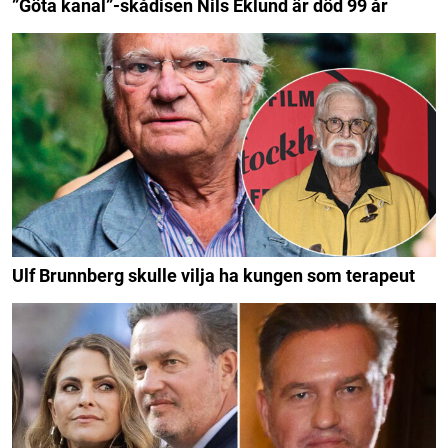
”Göta kanal”-skådisen Nils Eklund är död 99 år
Ulf Brunnberg skulle vilja ha kungen som terapeut