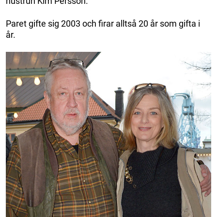
hustrun Kim Persson.
Paret gifte sig 2003 och firar alltså 20 år som gifta i
år.