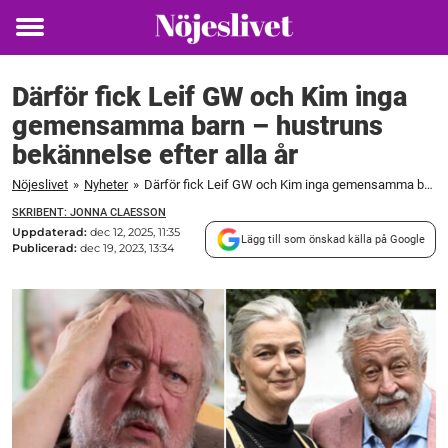
Toggle
menu
Därför fick Leif GW och Kim inga
gemensamma barn – hustruns
bekännelse efter alla år
Nöjeslivet
»
Nyheter
»
Därför fick Leif GW och Kim inga gemensamma barn – hustruns bekännelse efter alla år
SKRIBENT: JONNA CLAESSON
Uppdaterad:
dec 12, 2025, 11:35
Lägg till som önskad källa på Google
Publicerad:
dec 19, 2023, 13:34