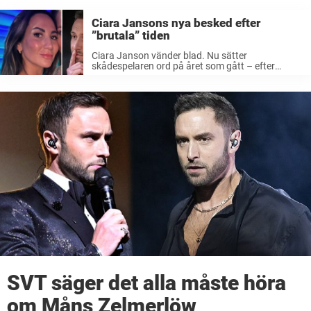
Ciara Jansons nya besked efter
”brutala” tiden
Ciara Janson vänder blad. Nu sätter
skådespelaren ord på året som gått – efter
skilsmässan från Måns Zelmerlöw. – Brutalt,
skriver hon. I våras kom beskedet att artisten
Måns Zelmerlöw skiljer sig från hustrun Ciara.
Det ...
SVT säger det alla måste höra
om Måns Zelmerlöw