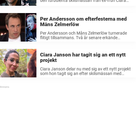
den turbulenta skilsmässan från ex-frun Ciara
Janson. Men väljer artisten att åter ställa sig på
den stora scenen igen – detta med ett gig
utomlands. Måns Zelmerlöw och ...
Per Andersson om efterfesterna med
Måns Zelmerlöw
Per Andersson och Måns Zelmerlöw turnerade
flitigt tillsammans. Två år senare erkände
Zelmerlöw kokainmissbruk. Nu ger Andersson sin
syn på efterfesterna med kollegan, i en intervju
med ”Fördomspodden”. 2020 satte Per
Ciara Janson har tagit sig an ett nytt
Andersson och Måns Zelmerlöw ...
projekt
Ciara Janson delar nu med sig av ett nytt projekt
som hon tagit sig an efter skilsmässan med
Måns Zelmerlöw.