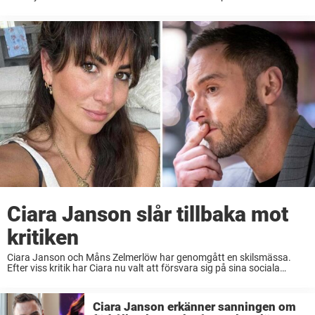
singer”. Först nu en tid efter att hans ersättare är klar uttalar sig
artisten ...
Ciara Janson slår tillbaka mot
kritiken
Ciara Janson och Måns Zelmerlöw har genomgått en skilsmässa.
Efter viss kritik har Ciara nu valt att försvara sig på sina sociala
medier.
Ciara Janson erkänner sanningen om