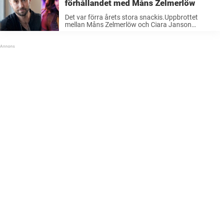
förhållandet med Måns Zelmerlöw
Det var förra årets stora snackis.Uppbrottet
mellan Måns Zelmerlöw och Ciara Janson
skapade rubriker efter rubriker under våren
2025.Nu snart ett år senare delar brittiska
skådespelaren med sig av ett mer personligt
besked än på ...