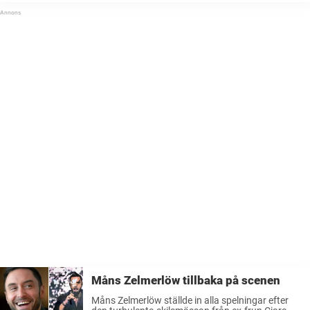
för galan blir det emellertid tydligt att en av dem saknas.Nu ...
Måns Zelmerlöw tillbaka på scenen
Måns Zelmerlöw ställde in alla spelningar efter