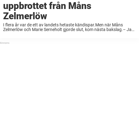
uppbrottet från Måns
Zelmerlöw
I flera år var de ett av landets hetaste kändispar.Men när Måns
Zelmerlöw och Marie Serneholt gjorde slut, kom nästa bakslag.– Jag
var jätteledsen och mådde ganska dåligt över uppbrottet, att livet inte
blev som ...