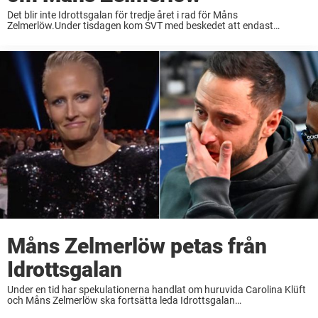
Det blir inte Idrottsgalan för tredje året i rad för Måns
Zelmerlöw.Under tisdagen kom SVT med beskedet att endast
Carolina Klüft kommer leda den prestigefyllda galan.Nu förklarar
kanalen beslutet om varför duon inte kommer synas ...
Måns Zelmerlöw petas från
Idrottsgalan
Under en tid har spekulationerna handlat om huruvida Carolina Klüft
och Måns Zelmerlöw ska fortsätta leda Idrottsgalan
tillsammans.Samtidigt som SVT nu presenterar årets programledare