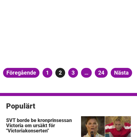
Sidnumrering
Föregående
Sida
1
Sida
2
Sida
3
…
Sida
24
Nästa
för
inlägg
Populärt
SVT borde be kronprinsessan
Victoria om ursäkt för
"Victoriakonserten"