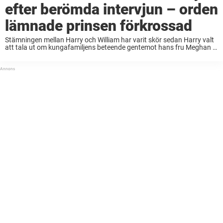
efter berömda intervjun – orden
lämnade prinsen förkrossad
Stämningen mellan Harry och William har varit skör sedan Harry valt
att tala ut om kungafamiljens beteende gentemot hans fru Meghan i
en intervju 2021. Efter intervjun ska William ha skickat ett sms som
lämnade ...