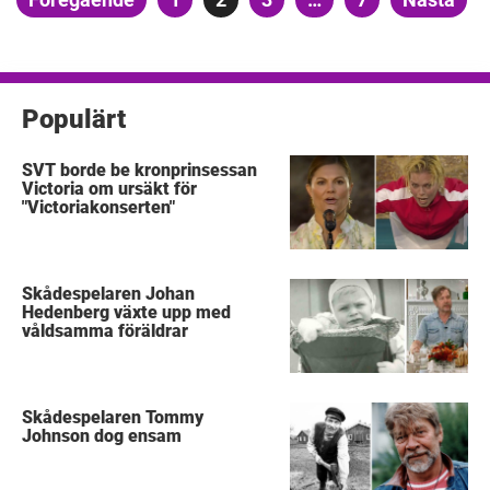
för
inlägg
Populärt
SVT borde be kronprinsessan
Victoria om ursäkt för
"Victoriakonserten"
Skådespelaren Johan
Hedenberg växte upp med
våldsamma föräldrar
Skådespelaren Tommy
Johnson dog ensam