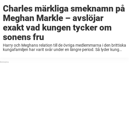
Charles märkliga smeknamn på
Meghan Markle – avslöjar
exakt vad kungen tycker om
sonens fru
Harry och Meghans relation till de övriga medlemmarna i den brittiska
kungafamiljen har varit svår under en längre period. Så lyder kung
Charles smeknamn på svärdottern Meghan Markle. Den senaste
tiden har varit svår för ...