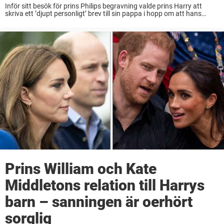
Inför sitt besök för prins Philips begravning valde prins Harry att
skriva ett ’djupt personligt’ brev till sin pappa i hopp om att hans
beteende skulle bli förlåtet. Men Harry förstod inte till vilken grad ...
Prins William och Kate
Middletons relation till Harrys
barn – sanningen är oerhört
sorglig