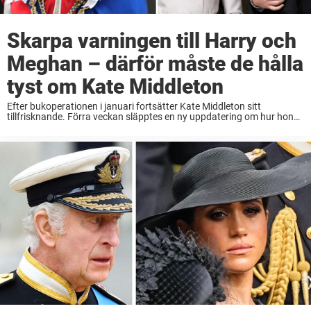
Skarpa varningen till Harry och
Meghan – därför måste de hålla
tyst om Kate Middleton
Efter bukoperationen i januari fortsätter Kate Middleton sitt
tillfrisknande. Förra veckan släpptes en ny uppdatering om hur hon
mår, men kungliga fans och experter har krävt att få ännu mer
detaljerad information. På grund av ...