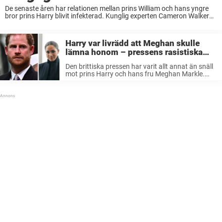
De senaste åren har relationen mellan prins William och hans yngre
bror prins Harry blivit infekterad. Kunglig experten Cameron Walker
berättar nu sanningen bakom Williams relation till sina brorsbarn. –
Jag ser inte hur det ...
Harry var livrädd att Meghan skulle
lämna honom – pressens rasistiska
uttalanden höll på att skrämma bort
Den brittiska pressen har varit allt annat än snäll
henne
mot prins Harry och hans fru Meghan Markle.
När de började dejta var Harry faktiskt livrädd att
hon skulle lämna honom på grund av pressens
behandling ...