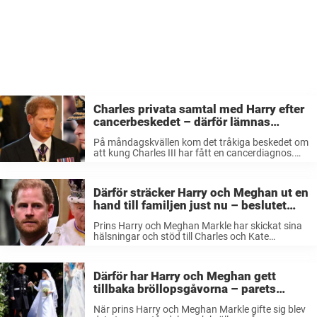
Charles privata samtal med Harry efter
cancerbeskedet – därför lämnas
Meghan kvar i utlandet
På måndagskvällen kom det tråkiga beskedet om
att kung Charles III har fått en cancerdiagnos.
Konungen har varit i kontakt med sina söner
innan Buckingham Palace gav beskedet till
allmänheten. Enligt uppgifter ska Harry nu ...
Därför sträcker Harry och Meghan ut en
hand till familjen just nu – beslutet
som kan rädda relationen
Prins Harry och Meghan Markle har skickat sina
hälsningar och stöd till Charles och Kate
Middleton. Detta efter att både Charles och Kate
vårdas på sjukhus. Det var nyligen som nyheten
kom ut om att ...
Därför har Harry och Meghan gett
tillbaka bröllopsgåvorna – parets
beslut efter åren ihop
När prins Harry och Meghan Markle gifte sig blev