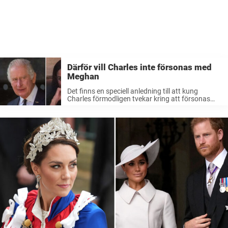
Därför vill Charles inte försonas med
Meghan
Det finns en speciell anledning till att kung
Charles förmodligen tvekar kring att försonas
med Meghan Markle, skriver Mirror. Bara några
veckor innan covid-19-utbrottet skulle komma att
lamslå världen slog en rejäl nyhetsbomb ner i ...