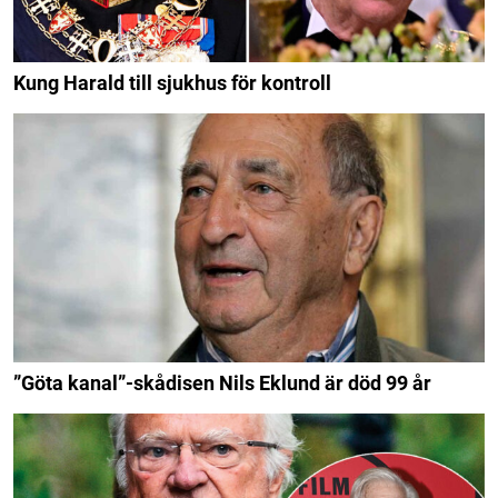
Kung Harald till sjukhus för kontroll
”Göta kanal”-skådisen Nils Eklund är död 99 år