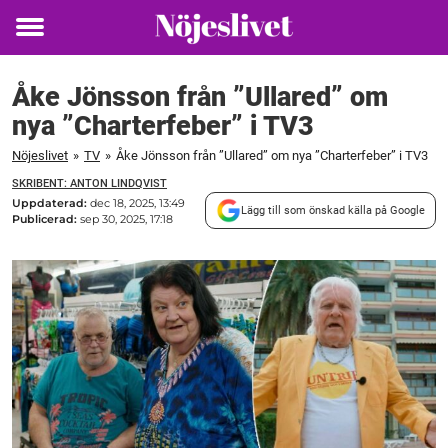
Toggle
menu
Åke Jönsson från ”Ullared” om
nya ”Charterfeber” i TV3
Nöjeslivet
»
TV
»
Åke Jönsson från ”Ullared” om nya ”Charterfeber” i TV3
SKRIBENT: ANTON LINDQVIST
Uppdaterad:
dec 18, 2025, 13:49
Lägg till som önskad källa på Google
Publicerad:
sep 30, 2025, 17:18