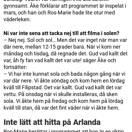
gynnsamt. Åke förklarar att programmet är inspelat i
mars, och han och Ros-Marie hade lite otur med
väderleken.
Ni var inte sena att tacka nej till att filma i solen?
– Nej nej. Sol och sol… Men det var inget när man var
där nere, mellan 12-15 grader bara. När vi kom ner
måndag och tisdag, då regnade det. Gud vad kallt det
var, åh fy fan vad kallt det var ute! säger Åke och
fortsätter:
– Vi har inte kunnat sola och bada någon gång när vi
var där nere. Vi åkte söndag och kom hem en lördag
kväll till Filipstad. Det var kallt. Gud vad kallt det var
vettu. På onsdag när vi skulle installeras, då sken
sola. Vi åkte hem på fredag och kom hem på lördag
kväll till stan, då var det fint väder när vi åkte hem.
Inte lätt att hitta på Arlanda
Ros-Marie berättar i programmet att hon är en riktig