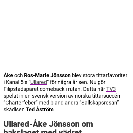
Åke
och
Ros-Marie Jönsson
blev stora tittarfavoriter
i Kanal 5:s ”
Ullared
” för några år sen. Nu gör
Filipstadsparet comeback i rutan. Detta när
TV3
spelat in en svensk version av norska tittarsuccén
”Charterfeber” med bland andra ”Sällskapsresan”-
skådisen
Ted Åström
.
Ullared-Åke Jönsson om
bakslaget med vädret