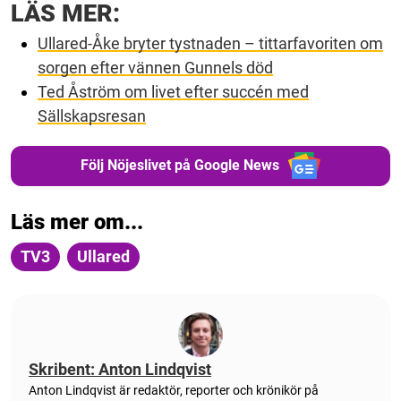
LÄS MER:
Ullared-Åke bryter tystnaden – tittarfavoriten om
sorgen efter vännen Gunnels död
Ted Åström om livet efter succén med
Sällskapsresan
Följ Nöjeslivet på Google News
Läs mer om...
TV3
Ullared
Skribent: Anton Lindqvist
Anton
Lindqvist
är redaktör, reporter och krönikör på